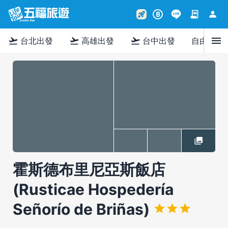
contract
person
rocket_launch
B
menu
flight_takeoff
flight_takeoff
flight_takeoff
台北出發
高雄出發
台中出發
自由行
霍斯德布里尼亞斯飯店
(Rusticae Hospedería
Señorío de Briñas)