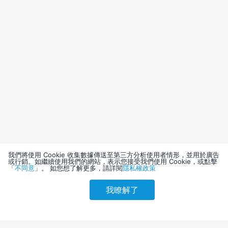
我們將使用 Cookie 收集數據傳送至第三方分析使用者情形，並用於廣告
或行銷。如繼續使用我們的網站，表示您接受我們使用 Cookie，或點擊
「
不同意
」。 如您想了解更多，請詳閱
隱私權政策
我瞭解了
請選擇其他入住日