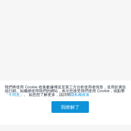
我們將使用 Cookie 收集數據傳送至第三方分析使用者情形，並用於廣告
或行銷。如繼續使用我們的網站，表示您接受我們使用 Cookie，或點擊
「
不同意
」。 如您想了解更多，請詳閱
隱私權政策
我瞭解了
請選擇其他入住日