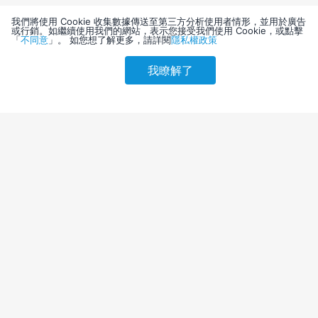
我們將使用 Cookie 收集數據傳送至第三方分析使用者情形，並用於廣告
或行銷。如繼續使用我們的網站，表示您接受我們使用 Cookie，或點擊
「
不同意
」。 如您想了解更多，請詳閱
隱私權政策
我瞭解了
請選擇其他入住日