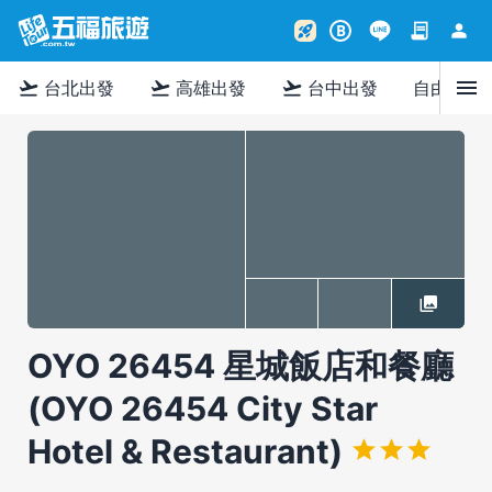
contract
person
rocket_launch
B
menu
flight_takeoff
flight_takeoff
flight_takeoff
台北出發
高雄出發
台中出發
自由行
OYO 26454 星城飯店和餐廳
(OYO 26454 City Star
Hotel & Restaurant)