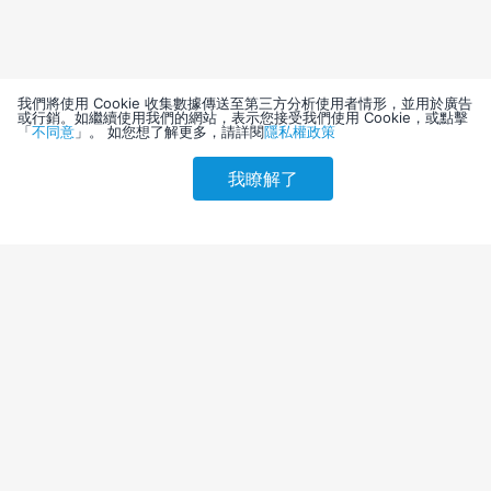
我們將使用 Cookie 收集數據傳送至第三方分析使用者情形，並用於廣告
或行銷。如繼續使用我們的網站，表示您接受我們使用 Cookie，或點擊
「
不同意
」。 如您想了解更多，請詳閱
隱私權政策
我瞭解了
請選擇其他入住日