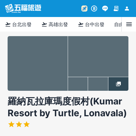
contract
person
rocket_launch
B
menu
flight_takeoff
flight_takeoff
flight_takeoff
台北出發
高雄出發
台中出發
自由行
羅納瓦拉庫瑪度假村(Kumar
Resort by Turtle, Lonavala)