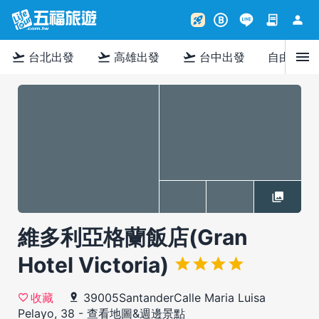
contract
person
rocket_launch
B
menu
flight_takeoff
flight_takeoff
flight_takeoff
台北出發
高雄出發
台中出發
自由行
維多利亞格蘭飯店(Gran
Hotel Victoria)
39005SantanderCalle Maria Luisa
收藏
Pelayo, 38
-
查看地圖&週邊景點