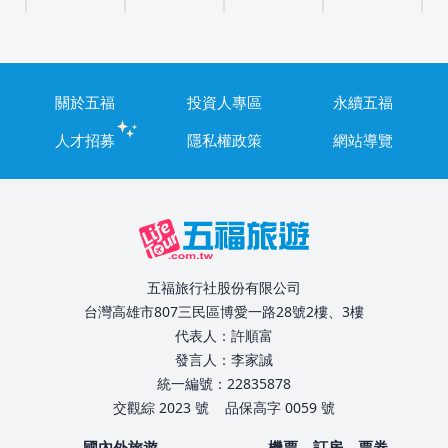
關於五福
投資人專區
永續五福
人才招募
隱私權政策
網站導覽
五福旅行社股份有限公司
台灣高雄市807三民區博愛一路28號2樓、3樓
代表人：許順富
發言人：李家誠
統一編號：22835878
交觀綜 2023 號
品保高字 0059 號
國內外旅遊
機票、訂房、票券