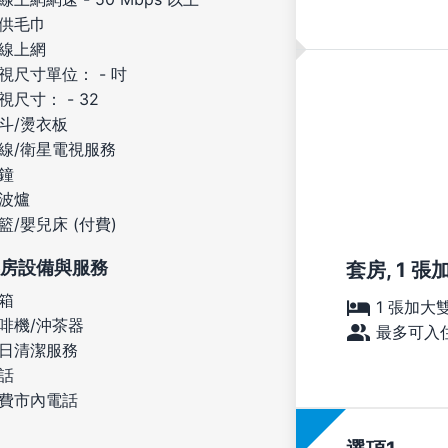
供毛巾
線上網
視尺寸單位： - 吋
視尺寸： - 32
斗/燙衣板
線/衛星電視服務
鐘
波爐
籃/嬰兒床 (付費)
房設備與服務
套房, 1 
箱
1 張加大
啡機/沖茶器
最多可入住
日清潔服務
話
費市內電話