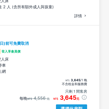
雙人床
 2 人 (含所有額外成人與孩童)
詳情
期日)前可免費取消
登入享會員價
雙人床
停車
上網
3,645
/1 晚
不含稅金和服務費
只剩 1 間客房
3,645
4,556
每晚
元
元
選擇此房型