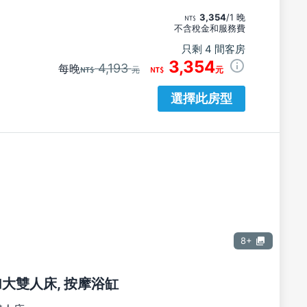
3,354
/1 晚
不含稅金和服務費
只剩 4 間客房
3,354
4,193
每晚
元
元
選擇此房型
8+
張加大雙人床, 按摩浴缸