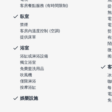
客房餐點服務 (有時間限制)
提
無
臥室
電
禁煙
電
客房內溫度控制 (空調)
熨
提供床單
有
鬧
浴室
微
浴缸或淋浴設備
搖
獨立浴室
客
免費盥洗用品
吹風機
冰
僅限淋浴
咖
按摩浴缸
每
電
娛樂設施
免