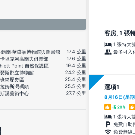
客房, 1 
1 張特大
17.4 公里
·鮑爾·華盛頓博物館與圖書館
最多可入住
17.6 公里
卡坦克河高爾夫俱樂部
19.4 公里
hlett Point 自然保護區
24.2 公里
瑟斯郡立博物館
25.4 公里
班納歷史區
25.5 公里
選項
拉姆斯灣碼頭
27.7 公里
斯溪藝術中心
8月16日(星
省 20%
1 張特大
免費自助
紹
免費無線