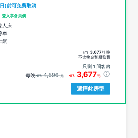
期日)前可免費取消
登入享會員價
雙人床
停車
上網
3,677
/1 晚
不含稅金和服務費
只剩 1 間客房
3,677
4,596
每晚
元
元
選擇此房型