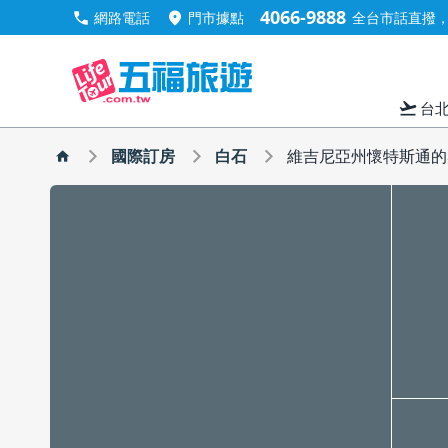
4066-9888
call
location_on
網路電話
門市據點
全台市話直撥，手
flight_takeoff
台
國際訂房
白石
維吉尼亞州懷特斯通的