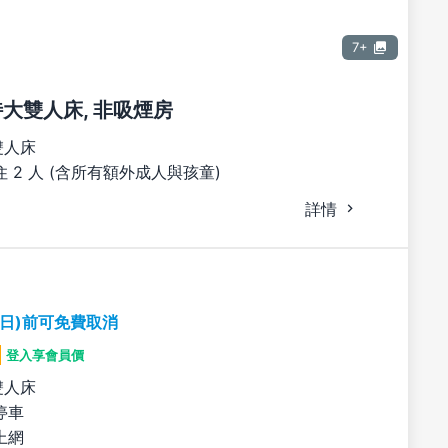
7+
張特大雙人床, 非吸煙房
雙人床
 2 人 (含所有額外成人與孩童)
詳情
期日)前可免費取消
登入享會員價
雙人床
停車
上網