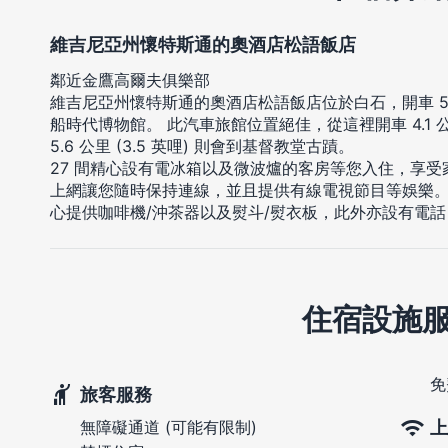
維吉尼亞州懷特斯通的奧酒店松語飯店
鄰近金鷹高爾夫俱樂部
維吉尼亞州懷特斯通的奧酒店松語飯店位於白石，開車 
船時代博物館。 此汽車旅館位置絕佳，從這裡開車 4.1 公
5.6 公里 (3.5 英哩) 則會到基督教堂古蹟。
27 間精心設有電冰箱以及微波爐的客房等您入住，享
上網讓您隨時保持連線，並且提供有線電視節目等娛樂
心提供咖啡機/沖茶器以及熨斗/熨衣板，此外亦設有電
住宿設施
免
旅客服務
上
無障礙通道 (可能有限制)