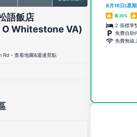
8月16日(星
松語飯店
省 20%
2 張標準
l O Whitestone VA)
免費自助
免費無線
h Rd
-
查看地圖&週邊景點
區