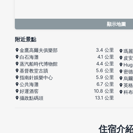
顯示地圖
附近景點
3.4 公里
金鷹高爾夫俱樂部
瑪麗
4.1 公里
白石海灘
皮安
4.4 公里
蒸汽船時代博物館
Hug
5.6 公里
基督教堂古蹟
密德
5.9 公里
指南針娛樂中心
烏爾
6.7 公里
公共海灘
英格
10.8 公里
好運酒窖
科布
13.1 公里
攝政點碼頭
住宿介