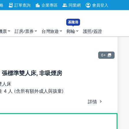
account_circle
contract
location_city
group
略
訂單查詢
企業專區
同業網
會員登入
基隆港
機票
訂房/票券
台灣旅遊
郵輪
護照/簽證
expand_more
expand_more
expand_more
expand_more
6+
2 張標準雙人床, 非吸煙房
雙人床
 4 人 (含所有額外成人與孩童)
詳情