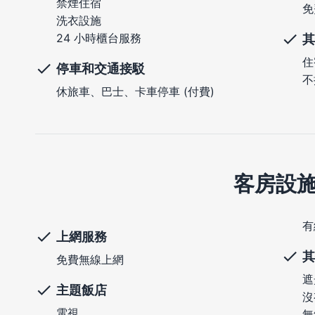
禁煙住宿
免
洗衣設施
24 小時櫃台服務
其
住
停車和交通接駁
不
休旅車、巴士、卡車停車 (付費)
客房設
有
上網服務
其
免費無線上網
遮
主題飯店
沒
電視
無