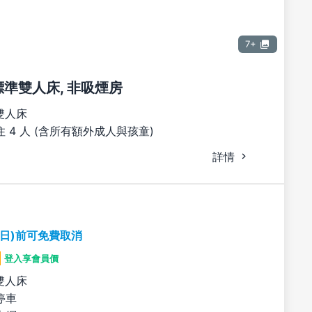
7+
張標準雙人床, 非吸煙房
雙人床
 4 人 (含所有額外成人與孩童)
詳情
期日)前可免費取消
登入享會員價
雙人床
停車