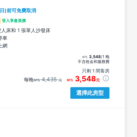
期日)前可免費取消
登入享會員價
雙人床和 1 張單人沙發床
停車
上網
3,548
/1 晚
不含稅金和服務費
只剩 1 間客房
3,548
4,435
每晚
元
元
選擇此房型