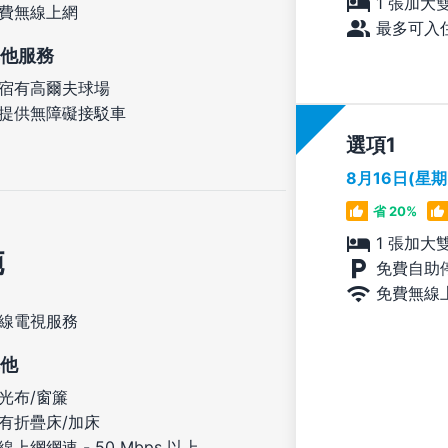
1 張加大
費無線上網
最多可入住
他服務
宿有高爾夫球場
提供無障礙接駁車
選項
8月16日(星
省 20%
1 張加大
施
免費自助
免費無線
線電視服務
他
光布/窗簾
有折疊床/加床
線上網網速 - 50 Mbps 以上