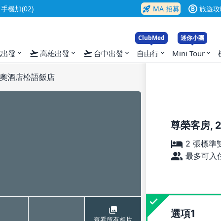
rocket_launch
機加(02)
MA 招募
旅遊攻
B
ClubMed
迷你小團
flight_takeoff
flight_takeoff
北出發
高雄出發
台中出發
自由行
Mini Tour
expand_more
expand_more
expand_more
expand_more
expand_more
奧酒店松語飯店
尊榮客房, 
2 張標準
最多可入住
選項
查看所有相片