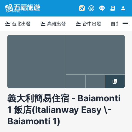
contract
person
rocket_launch
B
menu
flight_takeoff
flight_takeoff
flight_takeoff
台北出發
高雄出發
台中出發
自由行
義大利簡易住宿 - Baiamonti
1 飯店(Italianway Easy \-
Baiamonti 1)