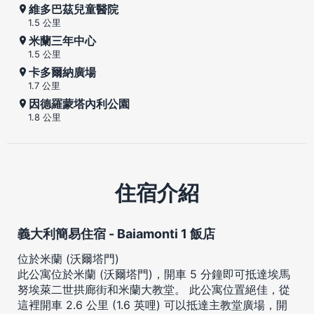
維多巴茲兒童醫院
1.5 公里
米蘭三年中心
1.5 公里
卡多爾納廣場
1.7 公里
因德羅蒙塔內利公園
1.8 公里
住宿介紹
義大利簡易住宿 - Baiamonti 1 飯店
位於米蘭 (沃爾塔門)
此公寓位於米蘭 (沃爾塔門)，開車 5 分鐘即可抵達埃馬
努埃萊二世拱廊街和米蘭大教堂。 此公寓位置絕佳，從
這裡開車 2.6 公里 (1.6 英哩) 可以抵達主教堂廣場，開