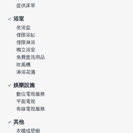
提供床單
浴室
坐浴盆
僅限浴缸
僅限淋浴
獨立浴室
免費盥洗用品
吹風機
淋浴花灑
娛樂設施
數位電視服務
平面電視
有線電視服務
其他
衣櫃或壁櫥