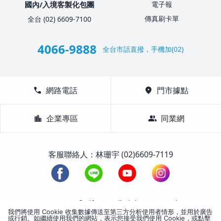
國內/入境客製化包團
電子報
傳真刷卡單
全台 (02) 6609-7100
4066-9888
全台市話直撥，手機加(02)
call
網路電話
location_on
門市據點
location_city
企業專區
group
同業網
客服聯絡人：林珊宇 (02)6609-7119
1988-2026 © Lifetour All Rights Reserved.
我們將使用 Cookie 收集數據傳送至第三方分析使用者情形，並用於廣告
或行銷。如繼續使用我們的網站，表示您接受我們使用 Cookie，或點擊