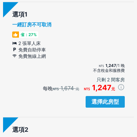
選項
一經訂房不可取消
省：27%
2 張單人床
免費自助停車
免費無線上網
1,247
/1 晚
不含稅金和服務費
只剩 2 間客房
1,247
1,674
每晚
元
元
選擇此房型
選項