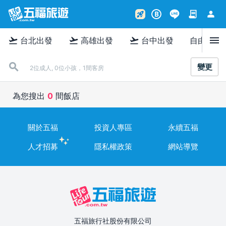
contract
person
rocket_launch
B
menu
flight_takeoff
flight_takeoff
flight_takeoff
台北出發
高雄出發
台中出發
自由行
變更
2位成人, 0位小孩，1間客房
為您搜出
0
間飯店
關於五福
投資人專區
永續五福
人才招募
隱私權政策
網站導覽
五福旅行社股份有限公司