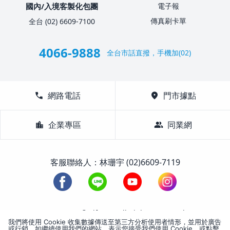
國內/入境客製化包團
電子報
傳真刷卡單
全台 (02) 6609-7100
4066-9888
全台市話直撥，手機加(02)
call
網路電話
location_on
門市據點
location_city
企業專區
group
同業網
客服聯絡人：林珊宇 (02)6609-7119
1988-2026 © Lifetour All Rights Reserved.
我們將使用 Cookie 收集數據傳送至第三方分析使用者情形，並用於廣告
或行銷。如繼續使用我們的網站，表示您接受我們使用 Cookie，或點擊