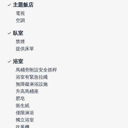
主題飯店
電視
空調
臥室
禁煙
提供床單
浴室
馬桶旁附設安全抓桿
浴室有緊急拉繩
無障礙淋浴設施
升高馬桶座
肥皂
衛生紙
僅限淋浴
獨立浴室
吹風機