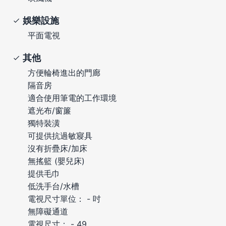
娛樂設施
平面電視
其他
方便輪椅進出的門廊
隔音房
適合使用筆電的工作環境
遮光布/窗簾
獨特裝潢
可提供抗過敏寢具
沒有折疊床/加床
無搖籃 (嬰兒床)
提供毛巾
低洗手台/水槽
電視尺寸單位： - 吋
無障礙通道
電視尺寸： - 49