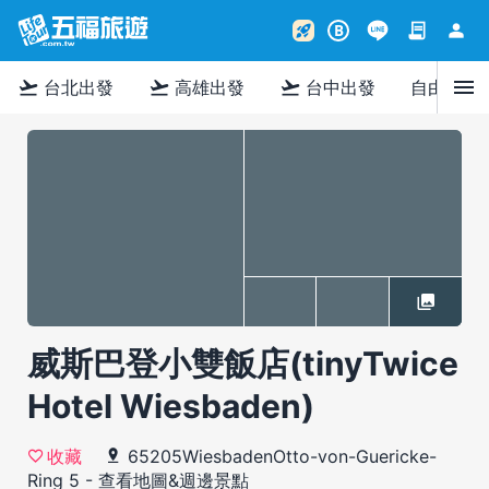
contract
person
rocket_launch
B
menu
flight_takeoff
flight_takeoff
flight_takeoff
台北出發
高雄出發
台中出發
自由行
威斯巴登小雙飯店(tinyTwice
Hotel Wiesbaden)
65205WiesbadenOtto-von-Guericke-
收藏
Ring 5
-
查看地圖&週邊景點