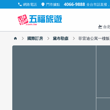
4066-9888
call
location_on
網路電話
門市據點
全台市話直撥，手
flight_takeoff
台
國際訂房
黛布勒森
菲雷迪公寓一樓飯