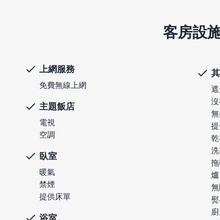
客房設
上網服務
其
免費無線上網
遮
沒
主題飯店
無
電視
提
空調
乾
洗
臥室
拖
暖氣
爐
禁煙
無
提供床單
熨
廚
浴室