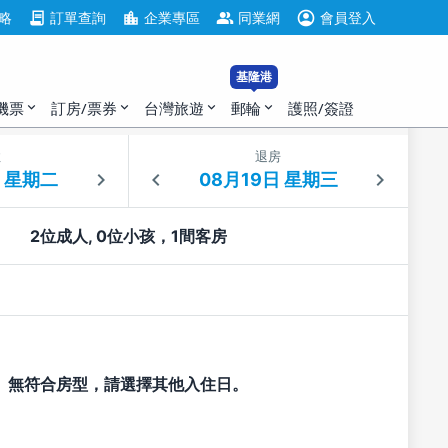
account_circle
contract
location_city
group
略
訂單查詢
企業專區
同業網
會員登入
基隆港
機票
訂房/票券
台灣旅遊
郵輪
護照/簽證
expand_more
expand_more
expand_more
expand_more
住
退房
2位成人, 0位小孩，1間客房
無符合房型，請選擇其他入住日。