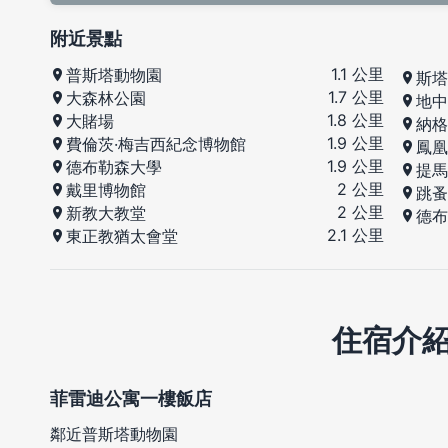
附近景點
1.1 公里
普斯塔動物園
斯塔
1.7 公里
大森林公園
地中
1.8 公里
大賭場
納格
1.9 公里
費倫茨·梅吉西紀念博物館
鳳凰
1.9 公里
德布勒森大學
提馬
2 公里
戴里博物館
跳蚤
2 公里
新教大教堂
德布
2.1 公里
東正教猶太會堂
住宿介
菲雷迪公寓一樓飯店
鄰近普斯塔動物園