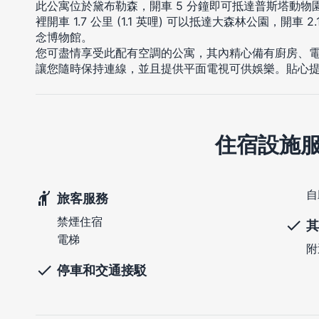
此公寓位於黛布勒森，開車 5 分鐘即可抵達普斯塔動物
裡開車 1.7 公里 (1.1 英哩) 可以抵達大森林公園，開車 2.
念博物館。
您可盡情享受此配有空調的公寓，其內精心備有廚房、
讓您隨時保持連線，並且提供平面電視可供娛樂。貼心
住宿設施
自
旅客服務
禁煙住宿
其
電梯
附
停車和交通接駁