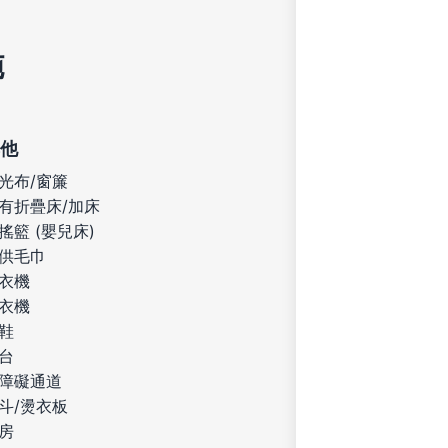
施
他
光布/窗簾
有折疊床/加床
搖籃 (嬰兒床)
供毛巾
衣機
衣機
鞋
台
障礙通道
斗/燙衣板
房