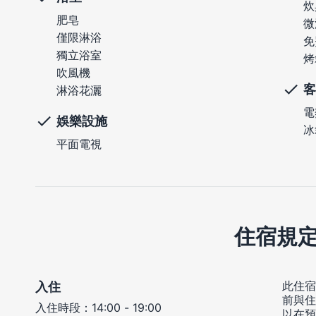
炊
肥皂
微
僅限淋浴
免
獨立浴室
烤
吹風機
客
淋浴花灑
電
娛樂設施
冰
平面電視
住宿規
此住宿
入住
前與住
入住時段：14:00 - 19:00
以在預