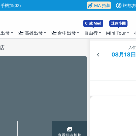
rocket_launch
機加(02)
MA 招募
旅遊攻
B
ClubMed
迷你小團
flight_takeoff
flight_takeoff
北出發
高雄出發
台中出發
自由行
Mini Tour
expand_more
expand_more
expand_more
expand_more
expand_more
店
入
查看所有相片