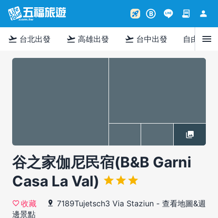
contract
person
rocket_launch
B
menu
flight_takeoff
flight_takeoff
flight_takeoff
台北出發
高雄出發
台中出發
自由行
谷之家伽尼民宿(B&B Garni
Casa La Val)
7189Tujetsch3 Via Staziun
-
查看地圖&週
收藏
邊景點