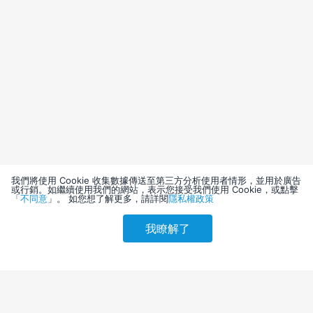
我們將使用 Cookie 收集數據傳送至第三方分析使用者情形，並用於廣告
或行銷。如繼續使用我們的網站，表示您接受我們使用 Cookie，或點擊
「
不同意
」。 如您想了解更多，請詳閱
隱私權政策
我瞭解了
請選擇其他入住日