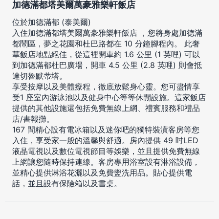
加德滿都塔美爾萬豪雅樂軒飯店
位於加德滿都 (泰美爾)
入住加德滿都塔美爾萬豪雅樂軒飯店 ，您將身處加德滿
都鬧區，夢之花園和杜巴路都在 10 分鐘腳程內。 此奢
華飯店地點絕佳，從這裡開車約 1.6 公里 (1 英哩) 可以
到加德滿都杜巴廣場，開車 4.5 公里 (2.8 英哩) 則會抵
達切魯默蒂塔。
享受按摩以及美體療程，徹底放鬆身心靈。您可盡情享
受1 座室內游泳池以及健身中心等等休閒設施。這家飯店
提供的其他設施還包括免費無線上網、禮賓服務和禮品
店/書報攤。
167 間精心設有電冰箱以及迷你吧的獨特裝潢客房等您
入住，享受家一般的溫馨與舒適。房內提供 49 吋LED
液晶電視以及數位電視節目等娛樂，並且提供免費無線
上網讓您隨時保持連線。客房專用浴室設有淋浴設備，
並精心提供淋浴花灑以及免費盥洗用品。貼心提供電
話，並且設有保險箱以及書桌。