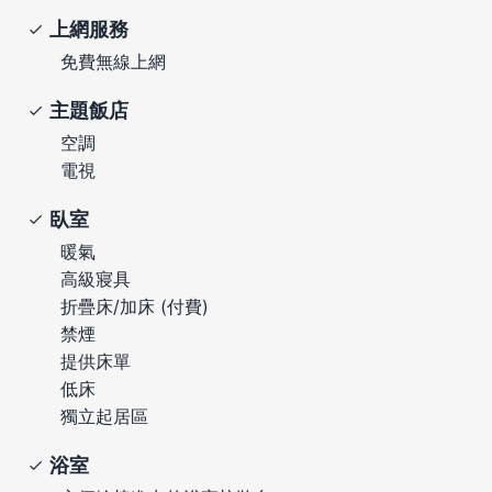
上網服務
免費無線上網
主題飯店
空調
電視
臥室
暖氣
高級寢具
折疊床/加床 (付費)
禁煙
提供床單
低床
獨立起居區
浴室