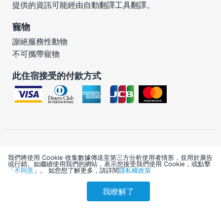
提供的資訊可能經由自動翻譯工具翻譯。
寵物
謝絕服務性動物
不可攜帶寵物
此住宿接受的付款方式
我們將使用 Cookie 收集數據傳送至第三方分析使用者情形，並用於廣告
重要資訊
或行銷。如繼續使用我們的網站，表示您接受我們使用 Cookie，或點擊
「
不同意
」。 如您想了解更多，請詳閱
隱私權政策
我瞭解了
可選設施服務
參考售價(含稅)
會員訂購
訪客訂購
刷卡優惠
3,827
吃到飽自助式早餐價格：成人約 USD15，兒童約
USD6