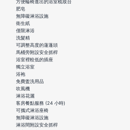
方便輪椅進出的浴室梳妝台
肥皂
無障礙淋浴設施
衛生紙
僅限淋浴
洗髮精
可調整高度的蓮蓬頭
馬桶旁附設安全抓桿
浴室裡較低的插座
獨立浴室
浴袍
免費盥洗用品
吹風機
淋浴花灑
客房餐點服務 (24 小時)
可攜式淋浴座椅
無障礙淋浴設施
淋浴間附設安全抓桿