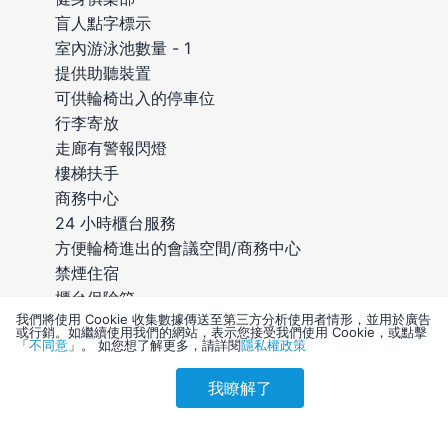
盲人點字標示
室內游泳池數量 - 1
提供助聽裝置
可供輪椅出入的停車位
行李寄放
走廊有警報閃燈
樓梯扶手
商務中心
24 小時櫃台服務
方便輪椅進出的會議空間/商務中心
禁煙住宿
櫃台保險箱
我們將使用 Cookie 收集數據傳送至第三方分析使用者情形，並用於廣告
洗衣設施
或行銷。如繼續使用我們的網站，表示您接受我們使用 Cookie，或點擊
「
不同意
」。 如您想了解更多，請詳閱
隱私權政策
電梯
健身設施
我瞭解了
參考售價(含稅)
輪椅通道
會員訂購
訪客訂購
刷卡優惠
6,305
自動櫃員機