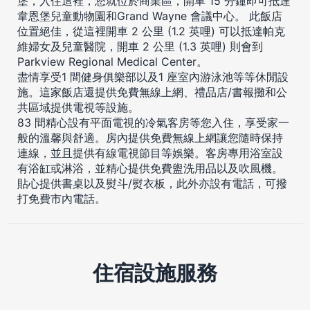
堡，入住這裡，您就位於商業區，開車 15 分鐘即可抵達
韋恩堡兒童動物園和Grand Wayne 會議中心。 此飯店
位置絕佳，從這裡開車 2 公里 (1.2 英哩) 可以抵達帕克
維婦女及兒童醫院，開車 2 公里 (1.3 英哩) 則會到
Parkview Regional Medical Center。
盡情享受1 間健身俱樂部以及1 座室內游泳池等等休閒設
施。這家飯店還提供免費無線上網、禮品店/書報攤和公
共區域提供電視等設施。
83 間精心設有平面電視的冷氣客房等您入住，享受家一
般的溫馨與舒適。房內提供免費無線上網讓您隨時保持
連線，並且提供有線電視節目等娛樂。客房專用浴室設
有浴缸或淋浴，並精心提供免費盥洗用品以及吹風機。
貼心提供書桌以及熨斗/熨衣板，此外亦設有電話，可撥
打免費市內電話。
住宿設施服務