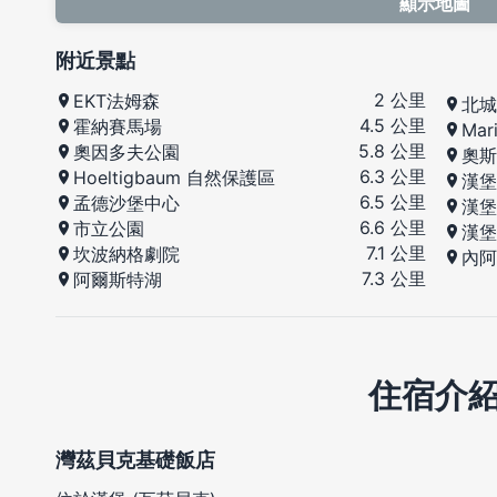
顯示地圖
附近景點
2 公里
EKT法姆森
北城
4.5 公里
霍納賽馬場
Mar
5.8 公里
奧因多夫公園
奧斯
6.3 公里
Hoeltigbaum 自然保護區
漢堡
6.5 公里
孟德沙堡中心
漢堡
6.6 公里
市立公園
漢堡
7.1 公里
坎波納格劇院
內阿
7.3 公里
阿爾斯特湖
住宿介
灣茲貝克基礎飯店