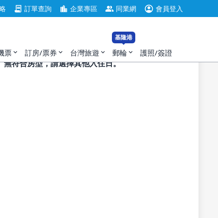
account_circle
contract
location_city
group
略
訂單查詢
企業專區
同業網
會員登入
基隆港
機票
訂房/票券
台灣旅遊
郵輪
護照/簽證
expand_more
expand_more
expand_more
expand_more
無符合房型，請選擇其他入住日。