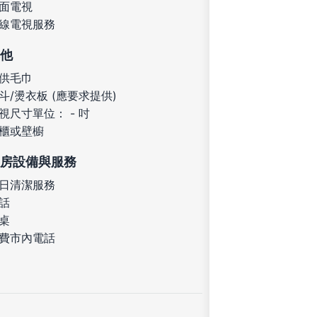
面電視
線電視服務
他
供毛巾
斗/燙衣板 (應要求提供)
視尺寸單位： - 吋
櫃或壁櫥
房設備與服務
日清潔服務
話
桌
費市內電話