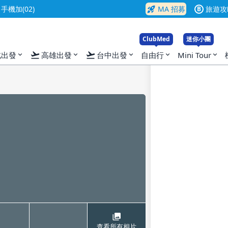
rocket_launch
機加(02)
MA 招募
旅遊攻
B
ClubMed
迷你小團
flight_takeoff
flight_takeoff
北出發
高雄出發
台中出發
自由行
Mini Tour
expand_more
expand_more
expand_more
expand_more
expand_more
查看所有相片