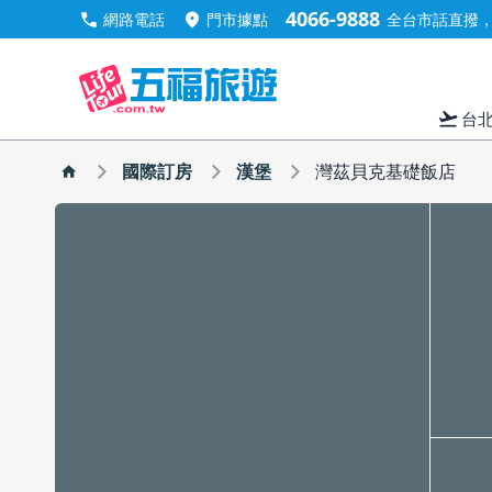
4066-9888
call
location_on
網路電話
門市據點
全台市話直撥，手
flight_takeoff
台
國際訂房
漢堡
灣茲貝克基礎飯店