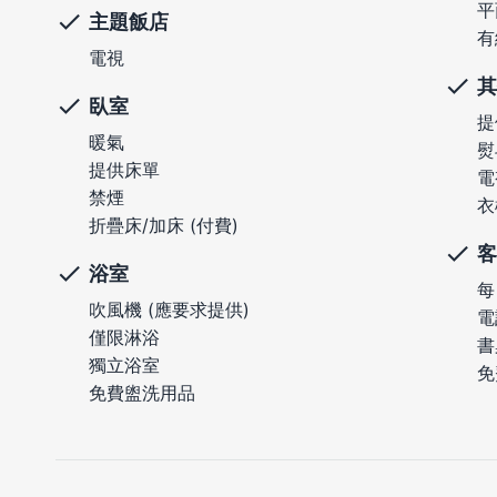
平
主題飯店
有
電視
其
臥室
提
暖氣
熨
提供床單
電
禁煙
衣
折疊床/加床 (付費)
客
浴室
每
吹風機 (應要求提供)
電
僅限淋浴
書
獨立浴室
免
免費盥洗用品