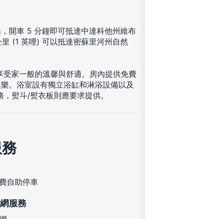
，開車 5 分鐘即可抵達中達科他州維布
里 (1 英哩) 可以抵達密蘇里河州自然
。
，享受家一般的溫馨與舒適。房內提供免費
娛樂。浴室設有獨立浴缸和淋浴設備以及
務，熨斗/熨衣板則應要求提供。
服務
費自助停車
網服務