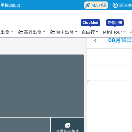
rocket_launch
機加(02)
MA 招募
旅遊攻
B
ClubMed
迷你小團
flight_takeoff
flight_takeoff
北出發
高雄出發
台中出發
自由行
Mini Tour
expand_more
expand_more
expand_more
expand_more
expand_more
入
查看所有相片