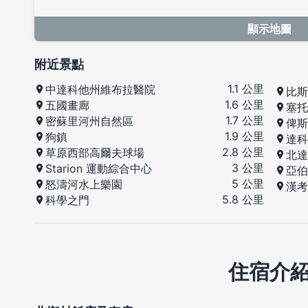
顯示地圖
附近景點
1.1 公里
中達科他州維布拉醫院
比斯
1.6 公里
五國畫廊
塞托
1.7 公里
密蘇里河州自然區
俾斯
1.9 公里
狗鎮
達科
2.8 公里
草原西部高爾夫球場
北達
3 公里
Starion 運動綜合中心
亞伯
5 公里
怒濤河水上樂園
漢考
5.8 公里
科學之門
住宿介