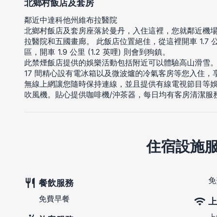
北鄉村飯店及套房
鄰近中達科他州維布拉醫院
北鄉村飯店及套房座落於曼丹，入住這裡，您就鄰近機場
拉醫院和五國畫廊。 此飯店位置絕佳，從這裡開車 1.7 公
區，開車 1.9 公里 (1.2 英哩) 則會到狗鎮。
此禁煙飯店提供的娛樂活動包括附近可以體驗高山滑雪
17 間精心設有電冰箱以及微波爐的冷氣客房等您入住
無線上網讓您隨時保持連線，並且提供有線電視節目等
吹風機。貼心提供咖啡機/沖茶器，每日均有客房清潔服
住宿設施
免
餐飲服務
免費早餐
上