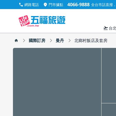
4066-9888
call
location_on
網路電話
門市據點
全台市話直撥，手
flight_takeoff
台
國際訂房
曼丹
北鄉村飯店及套房