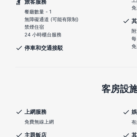
上
旅客服務
免
餐廳數量 - 1
無障礙通道 (可能有限制)
其
禁煙住宿
附
24 小時櫃台服務
每
免
停車和交通接駁
客房設
上網服務
娛
免費無線上網
有
主題飯店
其