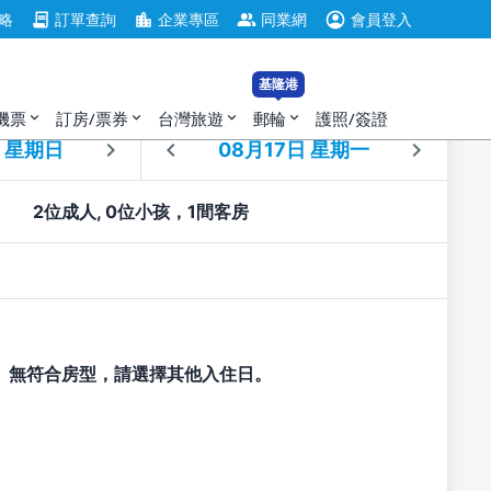
account_circle
contract
location_city
group
略
訂單查詢
企業專區
同業網
會員登入
基隆港
機票
訂房/票券
台灣旅遊
郵輪
護照/簽證
expand_more
expand_more
expand_more
expand_more
住
退房
2位成人, 0位小孩，1間客房
無符合房型，請選擇其他入住日。