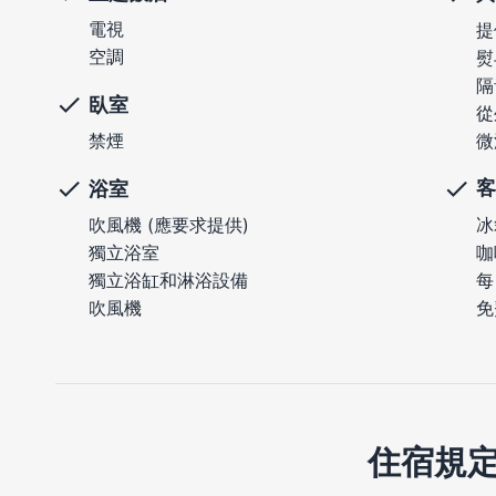
電視
提
空調
熨
隔
臥室
從
微
禁煙
客
浴室
冰
吹風機 (應要求提供)
咖
獨立浴室
每
獨立浴缸和淋浴設備
免
吹風機
住宿規