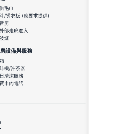
供毛巾
斗/燙衣板 (應要求提供)
音房
外部走廊進入
波爐
房設備與服務
箱
啡機/沖茶器
日清潔服務
費市內電話
定