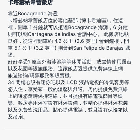
卡塔赫納韋蕾飯店
靠近Bocagrande 海灘
卡塔赫納韋蕾飯店位於喀他基那 (博卡君迪區)，住這
裡，開車 1 分鐘就可以抵達Bocagrande 海灘，6 分鐘
則可以到Cartagena de Indias 會議中心。 此飯店地點
良好，從這裡開車約 4.2 公里 (2.6 英哩) 會到鐘樓，開
車 5.1 公里 (3.2 英哩) 則會到San Felipe de Barajas 城
堡。
好好享受1 座室外游泳池等等休閒活動，或盡情使用露台
以及花園等設施服務。這家飯店還提供免費無線上網、
旅遊諮詢/購票服務和販賣機。
34 間精心設有迷你吧以及 LCD 液晶電視的冷氣客房等
您入住，享受家一般的溫馨與舒適。房內提供免費無線
上網讓您隨時保持連線，並且提供有線電視節目等娛
樂。客房專用浴室設有淋浴設備，並精心提供淋浴花灑
以及免費盥洗用品。貼心提供電話，並且設有保險箱以
及吊扇。