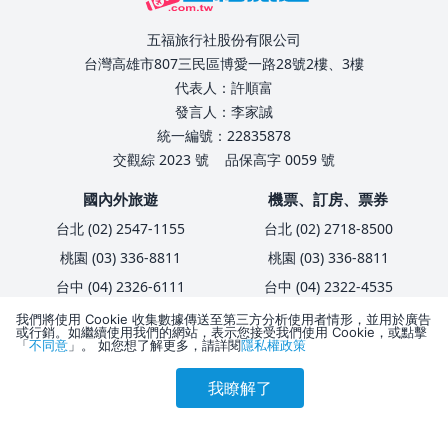
五福旅行社股份有限公司
台灣高雄市807三民區博愛一路28號2樓、3樓
代表人：許順富
發言人：李家誠
統一編號：22835878
交觀綜 2023 號
品保高字 0059 號
國內外旅遊
機票、訂房、票券
台北 (02) 2547-1155
台北 (02) 2718-8500
桃園 (03) 336-8811
桃園 (03) 336-8811
台中 (04) 2326-6111
台中 (04) 2322-4535
台南 (06) 238-9111
台南 (06) 238-9111
我們將使用 Cookie 收集數據傳送至第三方分析使用者情形，並用於廣告
或行銷。如繼續使用我們的網站，表示您接受我們使用 Cookie，或點擊
高雄 (07) 323-1166
高雄 (07) 323-1166
「
不同意
」。 如您想了解更多，請詳閱
隱私權政策
我瞭解了
參考售價(含稅)
企業服務、員工旅遊
旅客服務
會員訂購
訪客訂購
刷卡優惠
3,081
台北 (02) 2718-8001
護照簽證