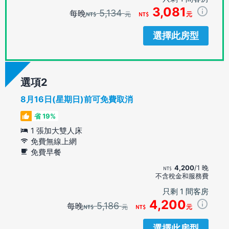
3,081
5,134
每晚
元
元
選擇此房型
選項
8月16日(星期日)前可免費取消
省 19%
1 張加大雙人床
免費無線上網
免費早餐
4,200
/1 晚
不含稅金和服務費
只剩 1 間客房
4,200
5,186
每晚
元
元
選擇此房型