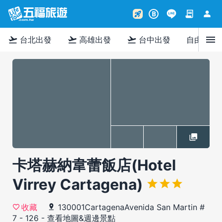
contract
person
rocket_launch
B
menu
flight_takeoff
flight_takeoff
flight_takeoff
台北出發
高雄出發
台中出發
自由行
卡塔赫納韋蕾飯店(Hotel
Virrey Cartagena)
130001CartagenaAvenida San Martin #
收藏
7 - 126
-
查看地圖&週邊景點