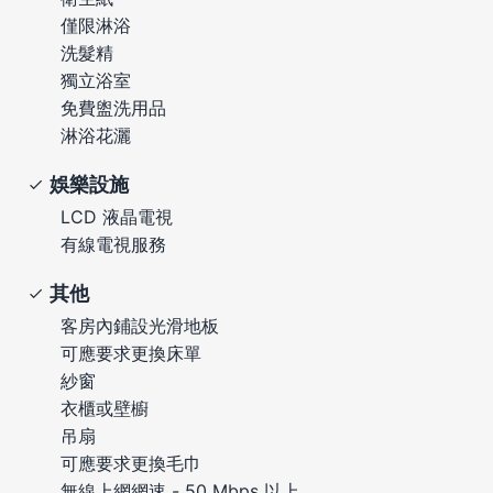
僅限淋浴
洗髮精
獨立浴室
免費盥洗用品
淋浴花灑
娛樂設施
LCD 液晶電視
有線電視服務
其他
客房內鋪設光滑地板
可應要求更換床單
紗窗
衣櫃或壁櫥
吊扇
可應要求更換毛巾
無線上網網速 - 50 Mbps 以上