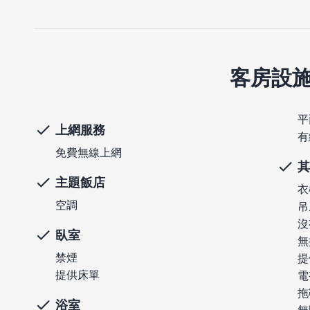
客房設
平
上網服務
有
免費無線上網
其
主題飯店
衣
空調
吊
沒
臥室
無
禁煙
提
提供床單
電
拖
浴室