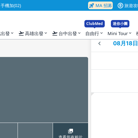
rocket_launch
機加(02)
MA 招募
旅遊攻
B
ClubMed
迷你小團
flight_takeoff
flight_takeoff
北出發
高雄出發
台中出發
自由行
Mini Tour
expand_more
expand_more
expand_more
expand_more
expand_more
入
查看所有相片