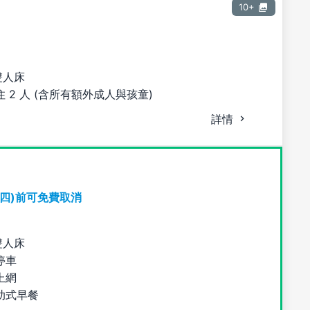
10+
雙人床
 2 人 (含所有額外成人與孩童)
詳情
期四)前可免費取消
雙人床
停車
上網
助式早餐