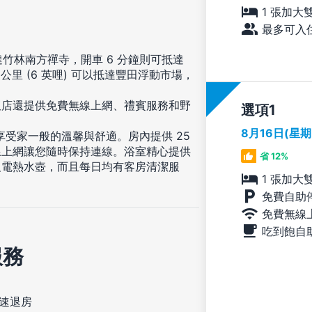
1 張加大
最多可入住
達竹林南方禪寺，開車 6 分鐘則可抵達
7 公里 (6 英哩) 可以抵達豐田浮動市場，
飯店還提供免費無線上網、禮賓服務和野
選項
8月16日(星
享受家一般的溫馨與舒適。房內提供 25
線上網讓您隨時保持連線。浴室精心提供
省 12%
及電熱水壺，而且每日均有客房清潔服
1 張加大
免費自助
免費無線
吃到飽自
服務
速退房