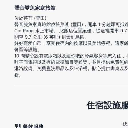
聲音雙魚家庭旅館
位於芹苴 (豐田)
聲音雙魚家庭旅館位於芹苴 (豐田)，開車 1 分鐘即可抵
Cai Rang 水上市場。 此飯店位置絕佳，從這裡開車 9.
開車 9.7 公里 (6 英哩) 則會到鳥園。
好好寵愛自己，享受住宿內的按摩以及美體療程。這家
餐區等設施。
10 間精心設有電冰箱以及迷你吧的冷氣客房等您入住，
吋平面電視以及有線電視節目等娛樂，並且提供免費無
淋浴設備、免費盥洗用品以及坐浴桶。貼心提供書桌以
務。
住宿設施
快
餐飲服務