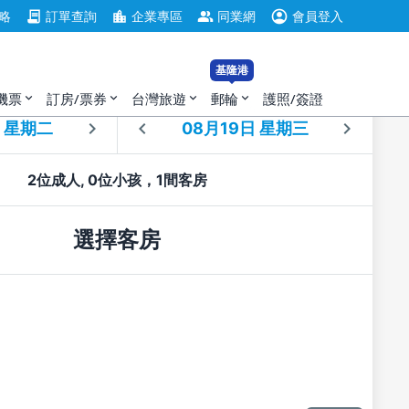
account_circle
contract
location_city
group
略
訂單查詢
企業專區
同業網
會員登入
基隆港
機票
訂房/票券
台灣旅遊
郵輪
護照/簽證
expand_more
expand_more
expand_more
expand_more
住
退房
2位成人, 0位小孩，1間客房
選擇客房