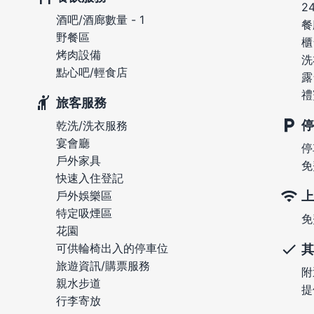
2
酒吧/酒廊數量 - 1
餐
野餐區
櫃
烤肉設備
洗
點心吧/輕食店
露
禮
旅客服務
停
乾洗/洗衣服務
宴會廳
停
戶外家具
免
快速入住登記
上
戶外娛樂區
特定吸煙區
免
花園
可供輪椅出入的停車位
其
旅遊資訊/購票服務
附
親水步道
提
行李寄放