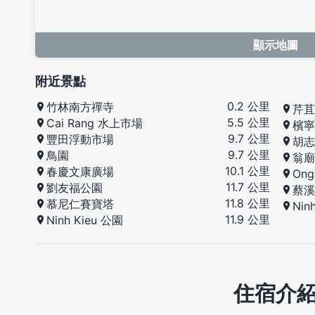
顯示地圖
附近景點
0.2 公里
竹林南方禪寺
芹苴
5.5 公里
Cai Rang 水上市場
檳寧
9.7 公里
豐田浮動市場
胡志
9.7 公里
鳥園
翁廟
10.1 公里
春慶文康廣場
Ong
11.7 公里
劉友福公園
蔡溪
11.8 公里
慕尼仁賽寶塔
Nin
11.9 公里
Ninh Kieu 公園
住宿介