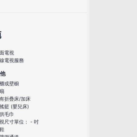
施
面電視
線電視服務
他
櫃或壁櫥
扇
有折疊床/加床
搖籃 (嬰兒床)
供毛巾
視尺寸單位： - 吋
鞋