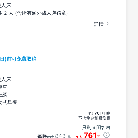
雙人床
 2 人 (含所有額外成人與孩童)
詳情
期日)前可免費取消
雙人床
停車
上網
助式早餐
761
/1 晚
不含稅金和服務費
只剩 6 間客房
761
848
每晚
元
元