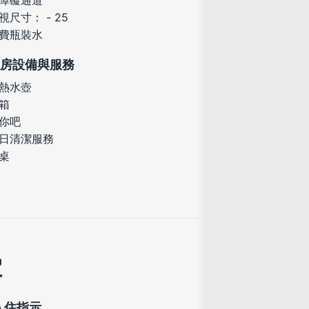
障礙通道
視尺寸： - 25
費瓶裝水
房設備與服務
熱水壺
箱
你吧
日清潔服務
桌
定
入住指示