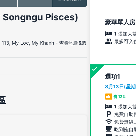
ngngu Pisces)
豪華單人房
1 張加大
最多可入住
113, My Loc, My Khanh
-
查看地圖&週
選項
8月13日(星
省 12%
區
1 張加大
免費自助
免費無線
吃到飽自