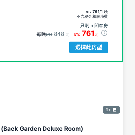
761
/1 晚
不含稅金和服務費
只剩 5 間客房
761
848
每晚
元
元
選擇此房型
9+
ack Garden Deluxe Room)