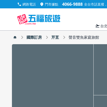
4066-9888
call
location_on
網路電話
門市據點
全台市話直撥，手
flight_takeoff
台
國際訂房
芹苴
聲音雙魚家庭旅館