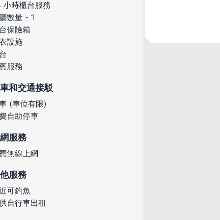
4 小時櫃台服務
廳數量 - 1
台保險箱
衣設施
台
賓服務
車和交通接駁
車 (車位有限)
費自助停車
網服務
費無線上網
他服務
近可釣魚
供自行車出租