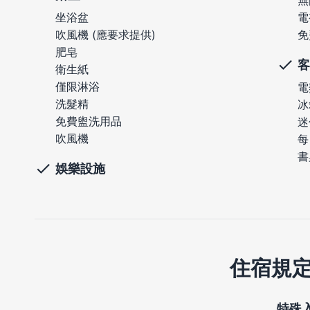
無
坐浴盆
電
吹風機 (應要求提供)
免
肥皂
客
衛生紙
僅限淋浴
電
洗髮精
冰
免費盥洗用品
迷
吹風機
每
書
娛樂設施
住宿規
特殊