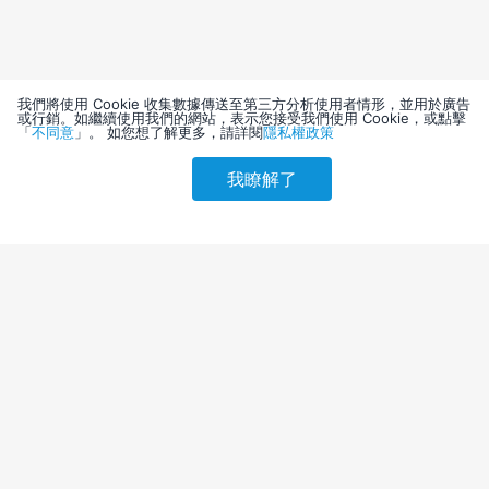
我們將使用 Cookie 收集數據傳送至第三方分析使用者情形，並用於廣告
或行銷。如繼續使用我們的網站，表示您接受我們使用 Cookie，或點擊
「
不同意
」。 如您想了解更多，請詳閱
隱私權政策
我瞭解了
請選擇其他入住日