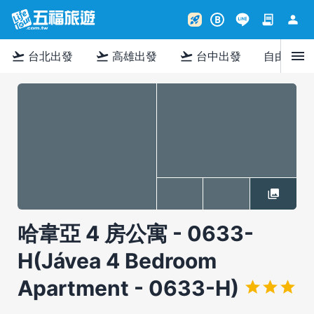
contract
person
rocket_launch
B
menu
flight_takeoff
flight_takeoff
flight_takeoff
台北出發
高雄出發
台中出發
自由行
哈韋亞 4 房公寓 - 0633-
H(Jávea 4 Bedroom
Apartment - 0633-H)