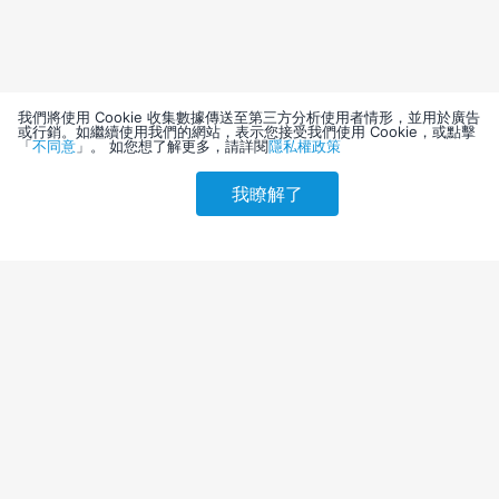
我們將使用 Cookie 收集數據傳送至第三方分析使用者情形，並用於廣告
或行銷。如繼續使用我們的網站，表示您接受我們使用 Cookie，或點擊
「
不同意
」。 如您想了解更多，請詳閱
隱私權政策
我瞭解了
請選擇其他入住日