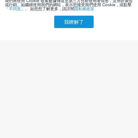
我們將使用 Cookie 收集數據傳送至第三方分析使用者情形，並用於廣告
或行銷。如繼續使用我們的網站，表示您接受我們使用 Cookie，或點擊
「
不同意
」。 如您想了解更多，請詳閱
隱私權政策
我瞭解了
請選擇其他入住日