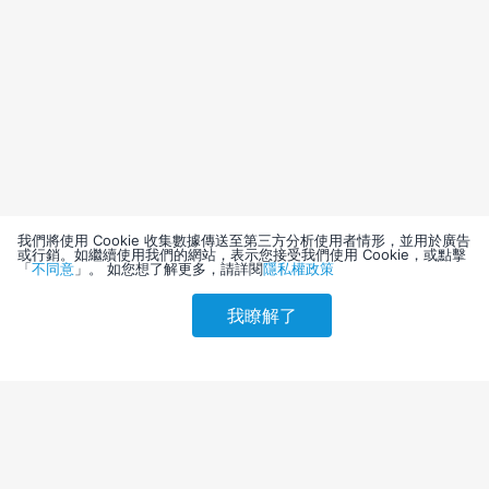
我們將使用 Cookie 收集數據傳送至第三方分析使用者情形，並用於廣告
或行銷。如繼續使用我們的網站，表示您接受我們使用 Cookie，或點擊
「
不同意
」。 如您想了解更多，請詳閱
隱私權政策
我瞭解了
請選擇其他入住日