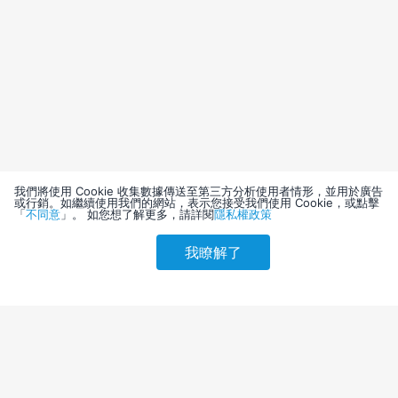
我們將使用 Cookie 收集數據傳送至第三方分析使用者情形，並用於廣告
或行銷。如繼續使用我們的網站，表示您接受我們使用 Cookie，或點擊
「
不同意
」。 如您想了解更多，請詳閱
隱私權政策
我瞭解了
請選擇其他入住日