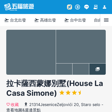
contract
person
rocket_launch
B
menu
flight_takeoff
flight_takeoff
flight_takeoff
台北出發
高雄出發
台中出發
自由行
拉卡薩西蒙娜別墅(House La
Casa Simone)
21314JeseniceZeljovići 20, Staro selo
-
收藏
查看地圖&週邊景點