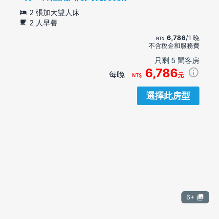
2 張加大雙人床
2 人早餐
6,786
/1 晚
不含稅金和服務費
只剩 5 間客房
6,786
每晚
元
選擇此房型
6+