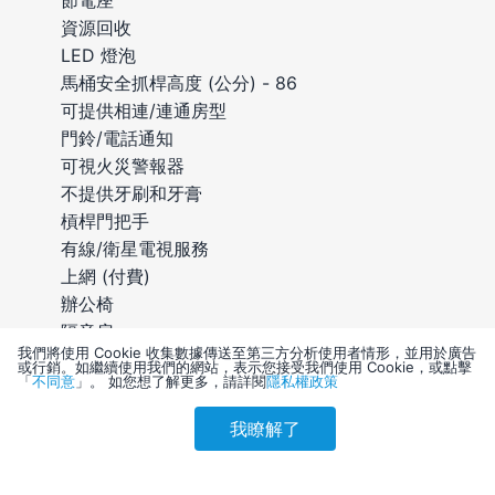
資源回收
LED 燈泡
馬桶安全抓桿高度 (公分) - 86
可提供相連/連通房型
門鈴/電話通知
可視火災警報器
不提供牙刷和牙膏
槓桿門把手
有線/衛星電視服務
上網 (付費)
辦公椅
隔音房
我們將使用 Cookie 收集數據傳送至第三方分析使用者情形，並用於廣告
可應要求更換床單
或行銷。如繼續使用我們的網站，表示您接受我們使用 Cookie，或點擊
「
不同意
」。 如您想了解更多，請詳閱
隱私權政策
適合使用筆電的工作環境
衣櫃或壁櫥
我瞭解了
參考售價(含稅)
可應要求更換毛巾
會員訂購
訪客訂購
刷卡優惠
10,578
提供毛巾