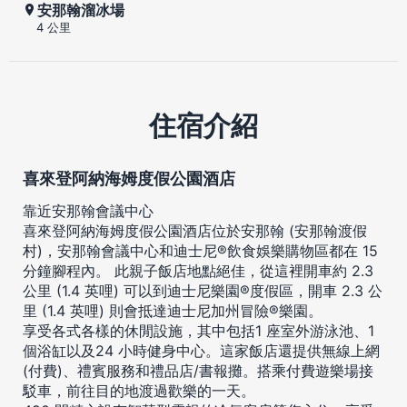
安那翰溜冰場
4 公里
住宿介紹
喜來登阿納海姆度假公園酒店
靠近安那翰會議中心
喜來登阿納海姆度假公園酒店位於安那翰 (安那翰渡假
村)，安那翰會議中心和迪士尼®飲食娛樂購物區都在 15
分鐘腳程內。 此親子飯店地點絕佳，從這裡開車約 2.3
公里 (1.4 英哩) 可以到迪士尼樂園®度假區，開車 2.3 公
里 (1.4 英哩) 則會抵達迪士尼加州冒險®樂園。
享受各式各樣的休閒設施，其中包括1 座室外游泳池、1
個浴缸以及24 小時健身中心。這家飯店還提供無線上網
(付費)、禮賓服務和禮品店/書報攤。搭乘付費遊樂場接
駁車，前往目的地渡過歡樂的一天。