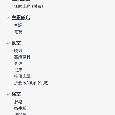
無線上網 (付費)
主題飯店
空調
電視
臥室
暖氣
高級寢具
禁煙
低床
提供床單
折疊床/加床 (付費)
浴室
肥皂
衛生紙
洗髮精