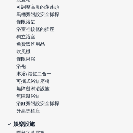
可調整高度的蓮蓬頭
馬桶旁附設安全抓桿
僅限浴缸
浴室裡較低的插座
獨立浴室
免費盥洗用品
吹風機
僅限淋浴
浴袍
淋浴/浴缸二合一
可攜式浴缸座椅
無障礙淋浴設施
無障礙浴缸
浴缸旁附設安全抓桿
升高馬桶座
娛樂設施
隱藏字幕電視