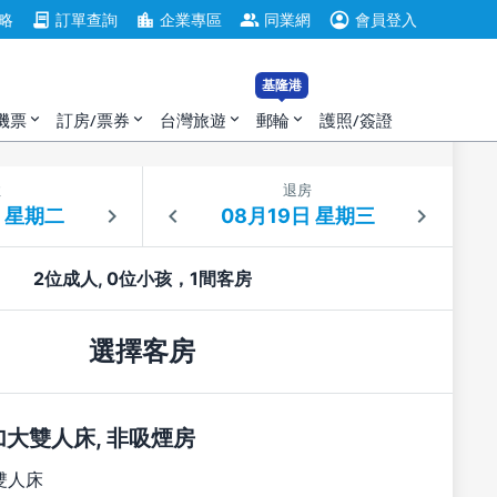
account_circle
contract
location_city
group
略
訂單查詢
企業專區
同業網
會員登入
基隆港
機票
訂房/票券
台灣旅遊
郵輪
護照/簽證
expand_more
expand_more
expand_more
expand_more
住
退房
2位成人, 0位小孩，1間客房
選擇客房
張加大雙人床, 非吸煙房
雙人床