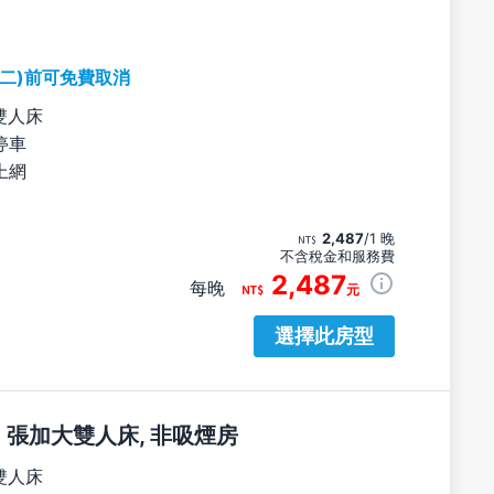
期二)前可免費取消
雙人床
停車
上網
2,487
/1 晚
不含稅金和服務費
2,487
每晚
元
選擇此房型
2 張加大雙人床, 非吸煙房
雙人床