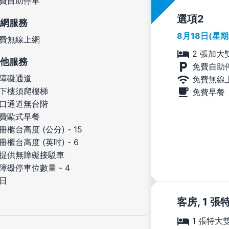
費自助停車
選項
網服務
8月18日(星
費無線上網
2 張加大
他服務
免費自助
障礙通道
免費無線
下樓須爬樓梯
免費早餐
口通道無台階
費歐式早餐
冊櫃台高度 (公分) - 15
冊櫃台高度 (英吋) - 6
提供無障礙接駁車
障礙停車位數量 - 4
日
客房, 1 
1 張特大