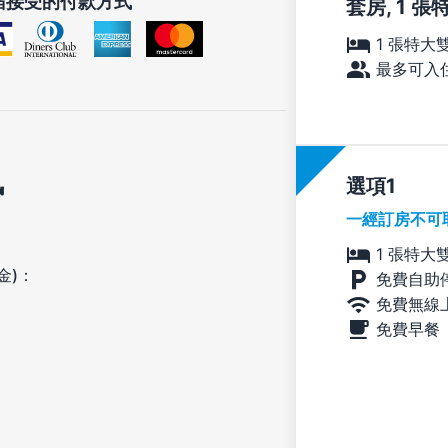
宿接受的付款方式
套房, 1 
1 張特大
最多可入住
訊
選項
一經訂房不可
1 張特大
金)：
免費自助
免費無線
免費早餐