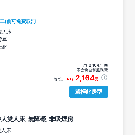
期二)前可免費取消
雙人床
停車
上網
2,164
/1 晚
不含稅金和服務費
2,164
每晚
元
選擇此房型
張特大雙人床, 無障礙, 非吸煙房
雙人床