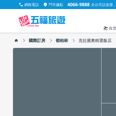
4066-9888
call
location_on
網路電話
門市據點
全台市話直撥，手
flight_takeoff
台
國際訂房
都柏林
克拉麗奧精選飯店