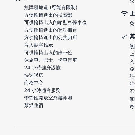
免
無障礙通道 (可能有限制)
上
方便輪椅進出的禮賓部
可供輪椅出入的箱型車停車位
免
方便輪椅進出的登記櫃台
其
方便輪椅進出的公共廁所
盲人點字標示
無
可供輪椅出入的停車位
上
休旅車、巴士、卡車停車
入
24 小時健身設施
免
快速退房
註
商務中心
註
24 小時櫃台服務
不
季節性開放室外游泳池
無
禁煙住宿
每