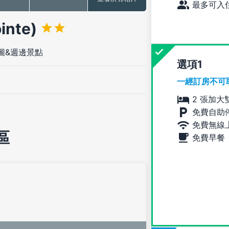
最多可入住
nte)
圖&週邊景點
選項
一經訂房不可
2 張加大
免費自助
免費無線
區
免費早餐