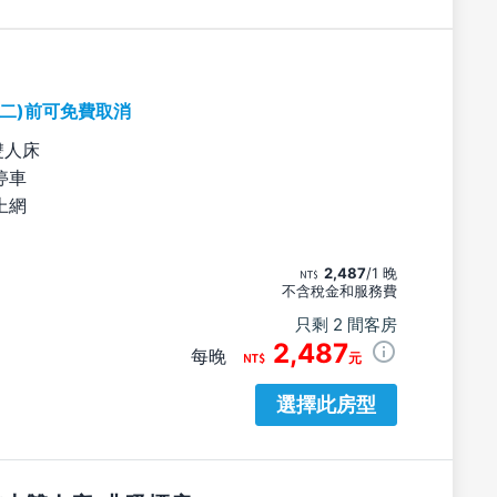
期二)前可免費取消
雙人床
停車
上網
2,487
/1 晚
不含稅金和服務費
只剩 2 間客房
2,487
每晚
元
選擇此房型