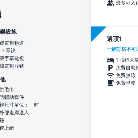
最多可入住
施
樂設施
選項
費電視頻道
一經訂房不可
ED 電視
藏字幕電視
1 張特大
線電視服務
免費自助
免費無線
他
免費早餐
供毛巾
話輔助套件
視尺寸單位： - 吋
外部走廊進入
鐘
速上網