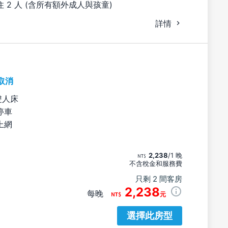
 2 人 (含所有額外成人與孩童)
詳情
取消
雙人床
停車
上網
2,238
/1 晚
不含稅金和服務費
只剩 2 間客房
2,238
每晚
元
選擇此房型