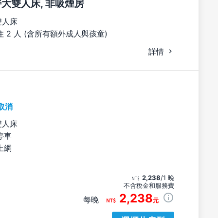
張特大雙人床, 非吸煙房
雙人床
 2 人 (含所有額外成人與孩童)
詳情
取消
雙人床
停車
上網
2,238
/1 晚
不含稅金和服務費
2,238
每晚
元