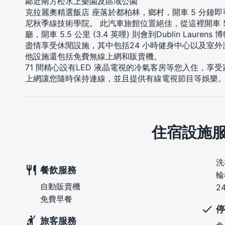
鄰近南方松水上樂園及區域公園
克拉麗奧精選飯店 座落於都柏林，鄉村，開車 5 分鐘
尼秋季線技術學院。 此汽車旅館位置絕佳，從這裡開車 5.4
廳，開車 5.5 公里 (3.4 英哩) 則會到Dublin Laurens
盡情享受休閒設施，其中包括24 小時健身中心以及室外
他設施還包括免費無線上網和販賣機。
71 間精心設有LED 液晶電視的冷氣客房等您入住，
上網讓您隨時保持連線，並且提供有線電視節目等娛樂。
住宿設施
洗
餐飲服務
輪
自動販賣機
2
免費早餐
停
旅客服務