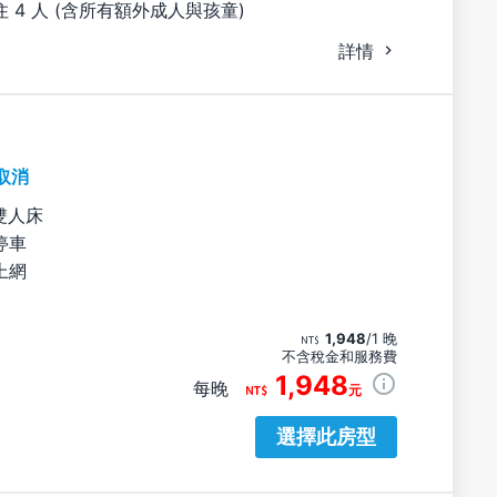
 4 人 (含所有額外成人與孩童)
詳情
取消
雙人床
停車
上網
1,948
/1 晚
不含稅金和服務費
1,948
每晚
元
選擇此房型