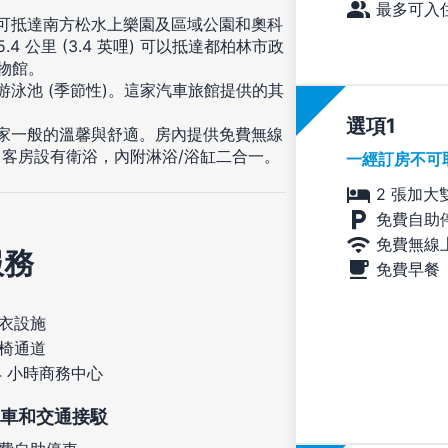
最多可入住
即可抵達南方松水上樂園及區域公園和奧科
 公里 (3.4 英哩) 可以抵達都柏林市政
 博物館。
游泳池 (季節性)。這家汽車旅館提供的其
選項
享受家一般的溫馨與舒適。房內提供免費無線
客房設有衛浴，內附淋浴/浴缸二合一。
一經訂房不可
2 張加大
免費自助
免費無線
服務
免費早餐
衣設施
椅通道
4 小時商務中心
車和交通接駁