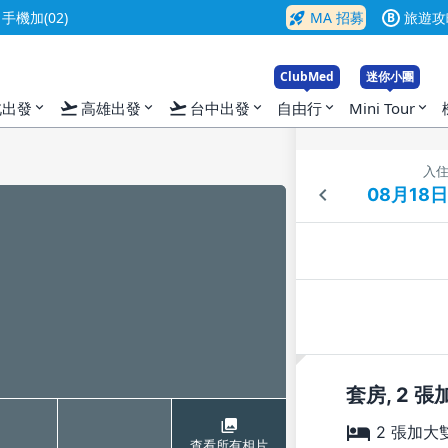
rocket_launch
機加(02)
MA 招募
旅遊攻
B
ClubMed
迷你小團
flight_takeoff
flight_takeoff
北出發
高雄出發
台中出發
自由行
Mini Tour
expand_more
expand_more
expand_more
expand_more
expand_more
入
套房, 2 
2 張加大
查看所有相片