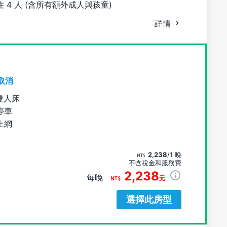
 4 人 (含所有額外成人與孩童)
詳情
取消
雙人床
停車
上網
2,238
/1 晚
不含稅金和服務費
2,238
每晚
元
選擇此房型