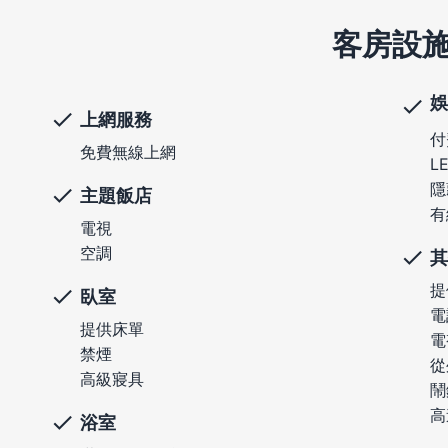
客房設
娛
上網服務
付
免費無線上網
L
隱
主題飯店
有
電視
空調
其
提
臥室
電
提供床單
電
禁煙
從
高級寢具
鬧
高
浴室