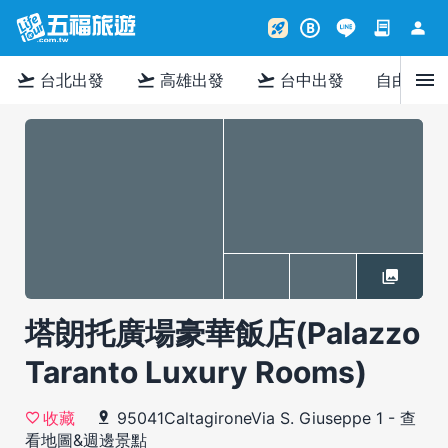
contract
person
rocket_launch
B
menu
flight_takeoff
flight_takeoff
flight_takeoff
台北出發
高雄出發
台中出發
自由行
塔朗托廣場豪華飯店(Palazzo
Taranto Luxury Rooms)
95041CaltagironeVia S. Giuseppe 1
-
查
收藏
看地圖&週邊景點