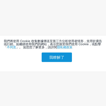
我們將使用 Cookie 收集數據傳送至第三方分析使用者情形，並用於廣告
或行銷。如繼續使用我們的網站，表示您接受我們使用 Cookie，或點擊
「
不同意
」。 如您想了解更多，請詳閱
隱私權政策
我瞭解了
請選擇其他入住日