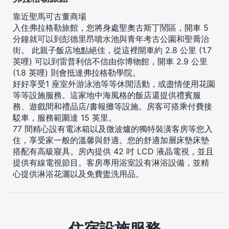
靠近聖馬可古董商場
入住弗拉格勒旅館，您將身處聖奧古斯丁鬧區，開車 5
分鐘就可以到彭德里昂噴水池與青年考古公園和聖喬治
街。 此親子飯店地點絕佳，從這裡開車約 2.8 公里 (1.7
英哩) 可以到雷普利信不信由你博物館，開車 2.9 公里
(1.8 英哩) 則會抵達弗拉格勒學院。
好好享受1 座室外游泳池等等休閒活動，或盡情使用花園
等等設施服務。這家地中海風格的飯店還提供禮賓服
務、遊戲間和禮品店/書報攤等設施。房客可搭乘付費接
駁車，服務範圍達 15 英里。
77 間精心設有電冰箱以及微波爐的獨特裝潢客房等您入
住，享受家一般的溫馨與舒適。您的舒適加層床墊床墊
搭配有高級寢具。房內提供 42 吋 LCD 液晶電視，並且
提供有線電視節目。客房專用浴室設有淋浴設備，並精
心提供淋浴花灑以及免費盥洗用品。
住宿設施服務