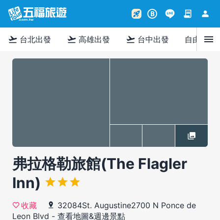
contract
person
rocket_launch
B
menu
flight_takeoff
flight_takeoff
flight_takeoff
台北出發
高雄出發
台中出發
自由行
弗拉格勒旅館(The Flagler
Inn)
32084St. Augustine2700 N Ponce de
收藏
Leon Blvd
-
查看地圖&週邊景點