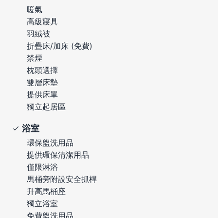
暖氣
高級寢具
羽絨被
折疊床/加床 (免費)
禁煙
枕頭選擇
雙層床墊
提供床單
獨立起居區
浴室
環保盥洗用品
提供環保清潔用品
僅限淋浴
馬桶旁附設安全抓桿
升高馬桶座
獨立浴室
免費盥洗用品