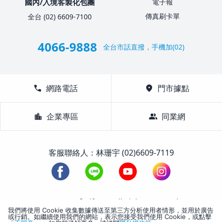
國內/入境客製化包團
電子報
傳真刷卡單
全台 (02) 6609-7100
4066-9888
全台市話直撥，手機加(02)
call
網路電話
location_on
門市據點
location_city
企業專區
group
同業網
客服聯絡人：林珊宇 (02)6609-7119
1988-2026 © Lifetour All Rights Reserved.
我們將使用 Cookie 收集數據傳送至第三方分析使用者情形，並用於廣告
或行銷。如繼續使用我們的網站，表示您接受我們使用 Cookie，或點擊