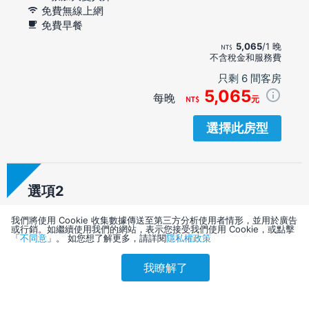
免費無線上網
免費早餐
5,065
/1 晚
不含稅金和服務費
只剩 6 間客房
5,065
每晚
元
選擇此房型
選項
8月12日(星期三)前可免費取消
我們將使用 Cookie 收集數據傳送至第三方分析使用者情形，並用於廣告
或行銷。如繼續使用我們的網站，表示您接受我們使用 Cookie，或點擊
2 張加大雙人床
「
不同意
」。 如您想了解更多，請詳閱
隱私權政策
免費無線上網
免費早餐
我瞭解了
參考售價(含稅)
會員訂購
訪客訂購
刷卡優惠
5,782
/1 晚
4,900
不含稅金和服務費