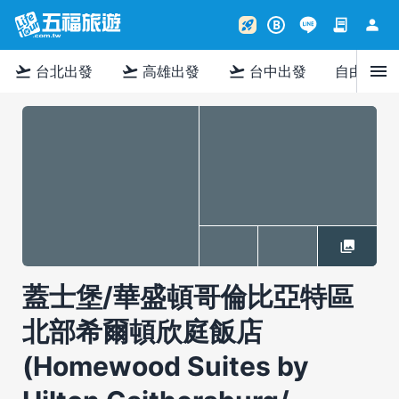
contract
person
rocket_launch
B
menu
flight_takeoff
flight_takeoff
flight_takeoff
台北出發
高雄出發
台中出發
自由行
蓋士堡/華盛頓哥倫比亞特區
北部希爾頓欣庭飯店
(Homewood Suites by