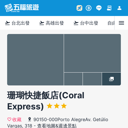
contract
person
rocket_launch
B
menu
flight_takeoff
flight_takeoff
flight_takeoff
台北出發
高雄出發
台中出發
自由行
珊瑚快捷飯店(Coral
Express)
90150-000Porto AlegreAv. Getúlio
收藏
Vargas, 318
-
查看地圖&週邊景點