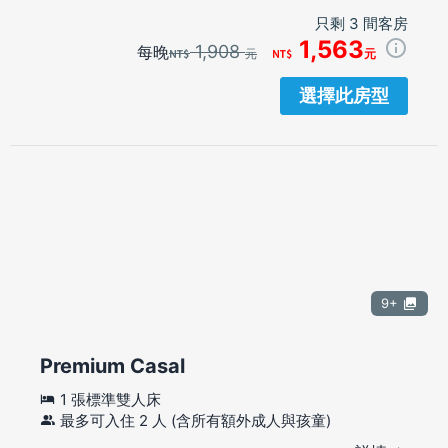
只剩 3 間客房
1,563
1,908
每晚
元
元
選擇此房型
9+
Premium Casal
1 張標準雙人床
最多可入住 2 人 (含所有額外成人與孩童)