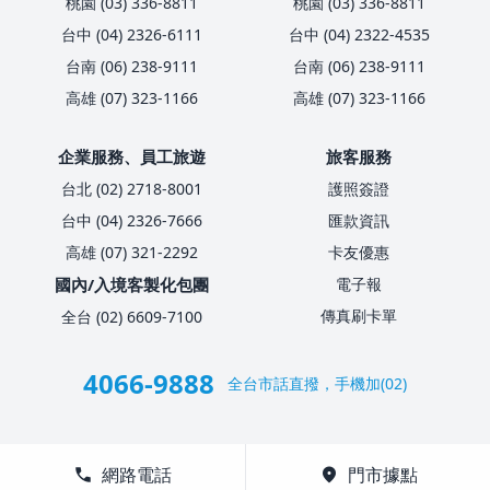
桃園 (03) 336-8811
桃園 (03) 336-8811
台中 (04) 2326-6111
台中 (04) 2322-4535
台南 (06) 238-9111
台南 (06) 238-9111
高雄 (07) 323-1166
高雄 (07) 323-1166
企業服務、員工旅遊
旅客服務
台北 (02) 2718-8001
護照簽證
台中 (04) 2326-7666
匯款資訊
高雄 (07) 321-2292
卡友優惠
國內/入境客製化包團
電子報
傳真刷卡單
全台 (02) 6609-7100
4066-9888
全台市話直撥，手機加(02)
call
網路電話
location_on
門市據點