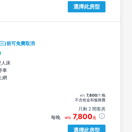
選擇此房型
期三)前可免費取消
價
雙人床
停車
上網
7,800
/1 晚
不含稅金和服務費
只剩 2 間客房
7,800
每晚
元
選擇此房型