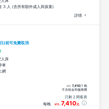
雙人床
 3 人 (含所有額外成人與孩童)
詳情
期日)前可免費取消
價
雙人床
停車
上網
7,410
/1 晚
不含稅金和服務費
只剩 2 間客房
7,410
每晚
元