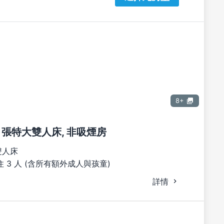
8+
1 張特大雙人床, 非吸煙房
雙人床
 3 人 (含所有額外成人與孩童)
詳情