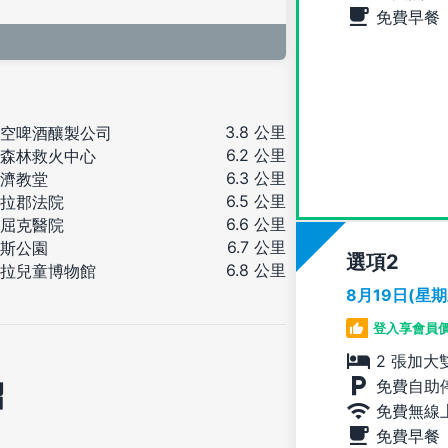
免費早餐
3.8 公里
空啤酒釀製公司
6.2 公里
森林救火中心
6.3 公里
濟教堂
6.5 公里
拉郡法院
6.6 公里
屈克醫院
6.7 公里
斯公園
選項
6.8 公里
拉兒童博物館
8月19日(星
登入享會員
2 張加大
免費自助
紹
免費無線
免費早餐