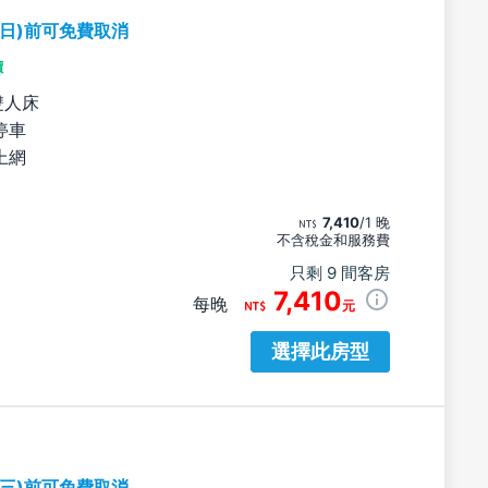
期日)前可免費取消
價
雙人床
停車
上網
7,410
/1 晚
不含稅金和服務費
只剩 9 間客房
7,410
每晚
元
選擇此房型
期三)前可免費取消