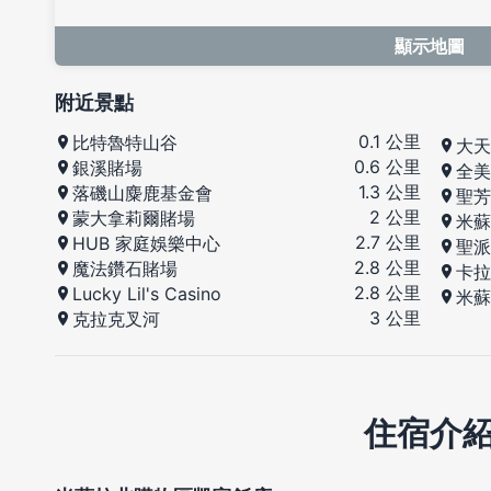
顯示地圖
附近景點
0.1 公里
比特魯特山谷
大天
0.6 公里
銀溪賭場
全美
1.3 公里
落磯山麋鹿基金會
聖芳
2 公里
蒙大拿莉爾賭場
米蘇
2.7 公里
HUB 家庭娛樂中心
聖派
2.8 公里
魔法鑽石賭場
卡拉
2.8 公里
Lucky Lil's Casino
米蘇
3 公里
克拉克叉河
住宿介