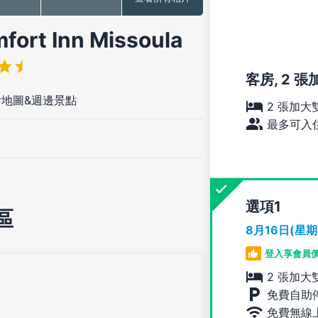
 Inn Missoula
客房, 2 
看地圖&週邊景點
2 張加大
最多可入住
選項
區
8月16日(星
登入享會員
2 張加大
免費自助
免費無線