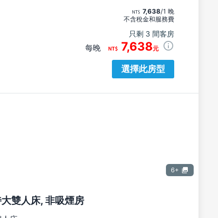
7,638
/1 晚
不含稅金和服務費
只剩 3 間客房
7,638
每晚
元
選擇此房型
6+
張特大雙人床, 非吸煙房