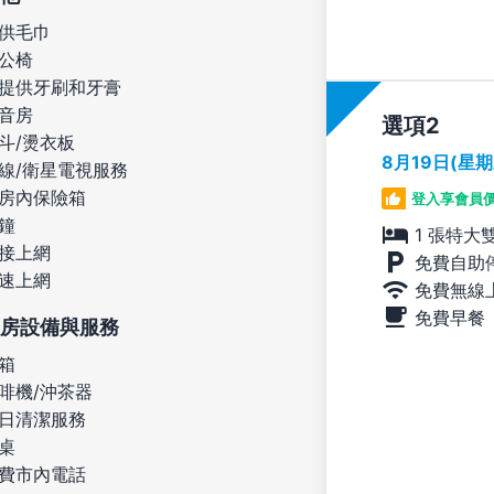
供毛巾
公椅
提供牙刷和牙膏
音房
選項
斗/燙衣板
8月19日(星
線/衛星電視服務
房內保險箱
登入享會員
鐘
1 張特大
接上網
免費自助
速上網
免費無線
免費早餐
房設備與服務
箱
啡機/沖茶器
日清潔服務
桌
費市內電話