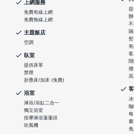
上網服務
提
免費有線上網
辦
免費無線上網
不
隔
主題飯店
熨
空調
有
客
臥室
鬧
提供床單
撥
禁煙
高
折疊床/加床 (免費)
客
浴室
冰
淋浴/浴缸二合一
咖
獨立浴室
每
按摩淋浴蓮蓬頭
書
吹風機
免