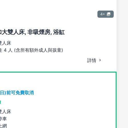
4+
張加大雙人床, 非吸煙房, 浴缸
雙人床
 4 人 (含所有額外成人與孩童)
詳情
期日)前可免費取消
價
雙人床
停車
上網