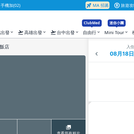
rocket_launch
機加(02)
MA 招募
旅遊攻
B
ClubMed
迷你小團
flight_takeoff
flight_takeoff
北出發
高雄出發
台中出發
自由行
Mini Tour
expand_more
expand_more
expand_more
expand_more
expand_more
飯店
入
查看所有相片