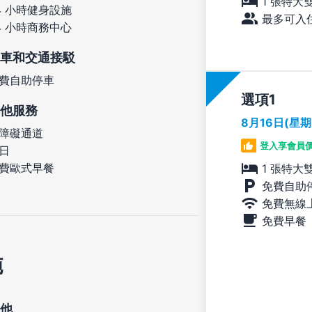
1 張特大
4 小時健身設施
最多可入住
4 小時商務中心
車和交通接駁
費自助停車
選項
他服務
8月16日(星
障礙通道
登入享會員
日
費歐式早餐
1 張特大
免費自助
免費無線
免費早餐
施
他