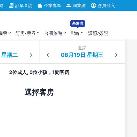
account_circle
contract
location_city
group
略
訂單查詢
企業專區
同業網
會員登入
基隆港
機票
訂房/票券
台灣旅遊
郵輪
護照/簽證
expand_more
expand_more
expand_more
expand_more
住
退房
2位成人, 0位小孩，1間客房
選擇客房