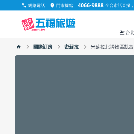
4066-9888
call
location_on
網路電話
門市據點
全台市話直撥，手
flight_takeoff
台
國際訂房
密蘇拉
米蘇拉北購物區凱富