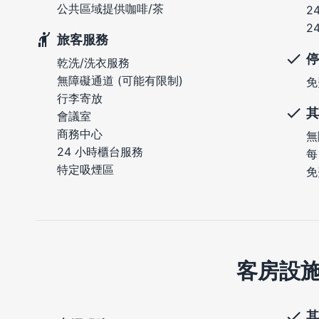
公共區域提供咖啡/茶
2
2
旅客服務
停
乾洗/洗衣服務
無障礙通道 (可能有限制)
免
行李寄放
其
會議室
商務中心
無
24 小時櫃台服務
每
特定吸煙區
免
客房設
其