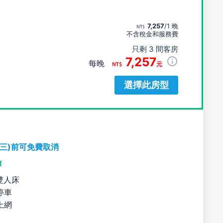
7,257
/1 晚
不含稅金和服務費
只剩 3 間客房
7,257
每晚
元
選擇此房型
期三)前可免費取消
價
雙人床
停車
上網