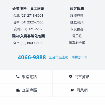
企業服務、員工旅遊
旅客服務
台北 (02) 2718-8001
護照簽證
台中 (04) 2326-7666
匯款資訊
高雄 (07) 321-2292
卡友優惠
國內/入境客製化包團
電子報
傳真刷卡單
全台 (02) 6609-7100
4066-9888
全台市話直撥，手機加(02)
call
網路電話
location_on
門市據點
location_city
企業專區
group
同業網