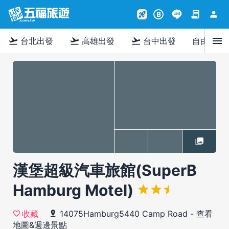
contract
person
rocket_launch
B
menu
flight_takeoff
flight_takeoff
flight_takeoff
台北出發
高雄出發
台中出發
自由行
漢堡超級汽車旅館(SuperB
Hamburg Motel)
14075Hamburg5440 Camp Road
-
查看
收藏
地圖&週邊景點