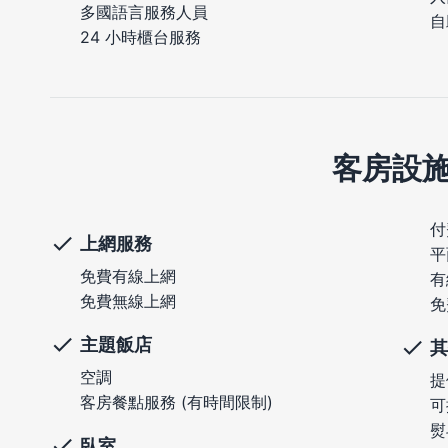
多國語言服務人員
自
24 小時櫃台服務
客房設
付
上網服務
平
免費有線上網
有
免費無線上網
免
主題飯店
其
空調
提
客房餐點服務 (有時間限制)
可
熨
臥室