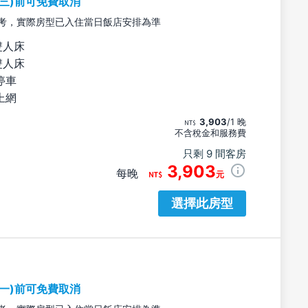
期三)前可免費取消
考，實際房型已入住當日飯店安排為準
雙人床
雙人床
停車
上網
3,903
/1 晚
不含稅金和服務費
只剩 9 間客房
3,903
每晚
元
選擇此房型
期一)前可免費取消