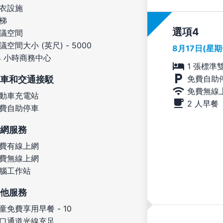
衣設施
梯
選項
議空間
議空間大小 (英尺) - 5000
8月17日(星
4 小時商務中心
1 張標準
免費自助
車和交通接駁
免費無線
動車充電站
2 人早餐
費自助停車
網服務
費有線上網
費無線上網
腦工作站
他服務
童免費享用早餐 - 10
口通道光線充足