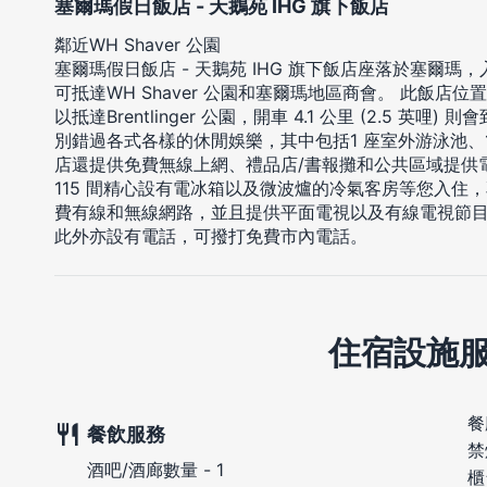
塞爾瑪假日飯店 - 天鵝苑 IHG 旗下飯店
鄰近WH Shaver 公園
塞爾瑪假日飯店 - 天鵝苑 IHG 旗下飯店座落於塞爾瑪
可抵達WH Shaver 公園和塞爾瑪地區商會。 此飯店位置絕
以抵達Brentlinger 公園，開車 4.1 公里 (2.5 英
別錯過各式各樣的休閒娛樂，其中包括1 座室外游泳池、1
店還提供免費無線上網、禮品店/書報攤和公共區域提供
115 間精心設有電冰箱以及微波爐的冷氣客房等您入住
費有線和無線網路，並且提供平面電視以及有線電視節
此外亦設有電話，可撥打免費市內電話。
住宿設施
餐
餐飲服務
禁
酒吧/酒廊數量 - 1
櫃