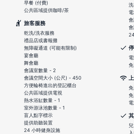
早餐 (付費)
洗
公共區域提供咖啡/茶
電
會
旅客服務
會
乾洗/洗衣服務
2
禮品店或書報攤
停
無障礙通道 (可能有限制)
宴會廳
電
舞會廳
免
會議室數量 - 2
上
會議空間大小 (公尺) - 450
方便輪椅進出的登記櫃台
免
公共區域提供電視
免
熱水浴缸數量 - 1
電
室外游泳池數量 - 1
盲人點字標示
其
提供助聽裝置
兒
24 小時健身設施
入