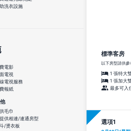
助洗衣設施
施
標準客房
以下房型請供參
費電影
1 張特大
面電視
1 張加大
線電視服務
最多可入住
費報紙
他
供毛巾
提供相連/連通房型
選項
斗/燙衣板