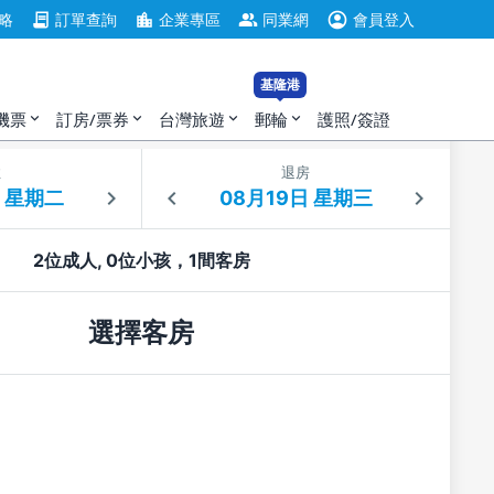
account_circle
contract
location_city
group
略
訂單查詢
企業專區
同業網
會員登入
基隆港
機票
訂房/票券
台灣旅遊
郵輪
護照/簽證
expand_more
expand_more
expand_more
expand_more
住
退房
2位成人, 0位小孩，1間客房
選擇客房