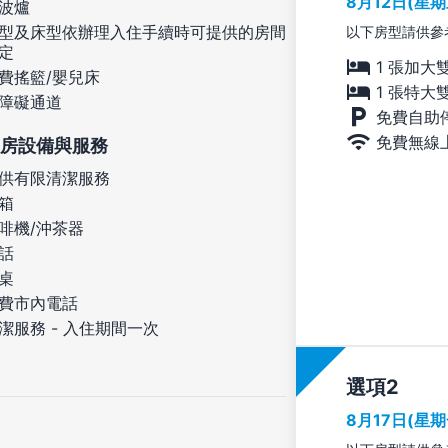
8月12日(星
波爐
型及床型依辦理入住手續時可提供的房間
以下房型請供參
定
1 張加大
費搖籃/嬰兒床
1 張特大
障礙通道
免費自助
免費無線
房設備與服務
供有限清潔服務
箱
啡機/沖茶器
話
桌
費市內電話
潔服務 - 入住期間一次
選項
8月17日(星