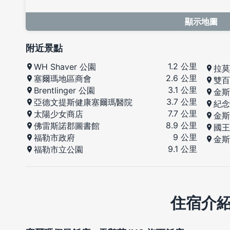
顯示地圖
附近景點
1.2 公里
WH Shaver 公園
拉莫
2.6 公里
塞爾瑪地區商會
雙百
3.1 公里
Brentlinger 公園
金斯
3.7 公里
亞德文提斯健康塞爾瑪醫院
紀念
7.7 公里
太陽少女商店
金斯
8.9 公里
佛雷斯諾郡圖書館
國王
9 公里
福勒市政府
金斯
9.1 公里
福勒市立公園
住宿介