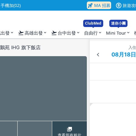
rocket_launch
機加(02)
MA 招募
旅遊攻
B
ClubMed
迷你小團
flight_takeoff
flight_takeoff
北出發
高雄出發
台中出發
自由行
Mini Tour
expand_more
expand_more
expand_more
expand_more
expand_more
鵝苑 IHG 旗下飯店
入
查看所有相片