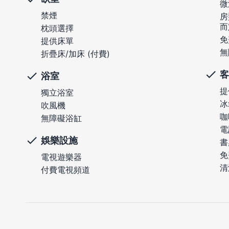
微
禁煙
房
而
枕頭選擇
免
提供床單
無
折疊床/加床 (付費)
客
浴室
提
獨立浴室
冰
吹風機
咖
無障礙浴缸
電
娛樂設施
書
免
電視遊樂器
清
付費電視頻道