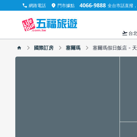
4066-9888
call
location_on
網路電話
門市據點
全台市話直撥，手
flight_takeoff
台
國際訂房
塞爾瑪
塞爾瑪假日飯店 - 天