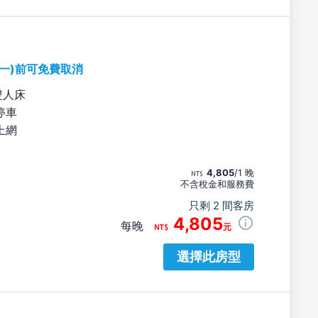
期一)前可免費取消
雙人床
停車
上網
4,805
/1 晚
不含稅金和服務費
只剩 2 間客房
4,805
每晚
元
選擇此房型