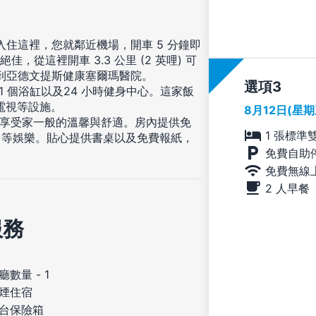
，入住這裡，您就鄰近機場，開車 5 分鐘即
佳，從這裡開車 3.3 公里 (2 英哩) 可
哩) 則會到亞德文提斯健康塞爾瑪醫院。
選項
 個浴缸以及24 小時健身中心。這家飯
電視等設施。
8月12日(星
，享受家一般的溫馨與舒適。房內提供免
1 張標準
目等娛樂。貼心提供書桌以及免費報紙，
免費自助
免費無線
2 人早餐
服務
廳數量 - 1
煙住宿
台保險箱