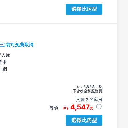
選擇此房型
期三)前可免費取消
雙人床
停車
上網
4,547
/1 晚
不含稅金和服務費
只剩 2 間客房
4,547
每晚
元
選擇此房型