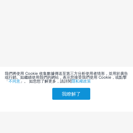
我們將使用 Cookie 收集數據傳送至第三方分析使用者情形，並用於廣告
或行銷。如繼續使用我們的網站，表示您接受我們使用 Cookie，或點擊
「
不同意
」。 如您想了解更多，請詳閱
隱私權政策
我瞭解了
請選擇其他入住日