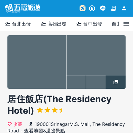
contract
person
rocket_launch
B
menu
flight_takeoff
flight_takeoff
flight_takeoff
台北出發
高雄出發
台中出發
自由行
居住飯店(The Residency
Hotel)
190001SrinagarM.S. Mall, The Residency
收藏
Road
-
查看地圖&週邊景點