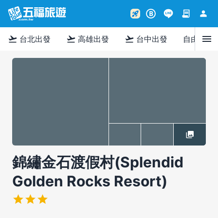
contract
person
rocket_launch
B
menu
flight_takeoff
flight_takeoff
flight_takeoff
台北出發
高雄出發
台中出發
自由行
錦繡金石渡假村(Splendid
Golden Rocks Resort)