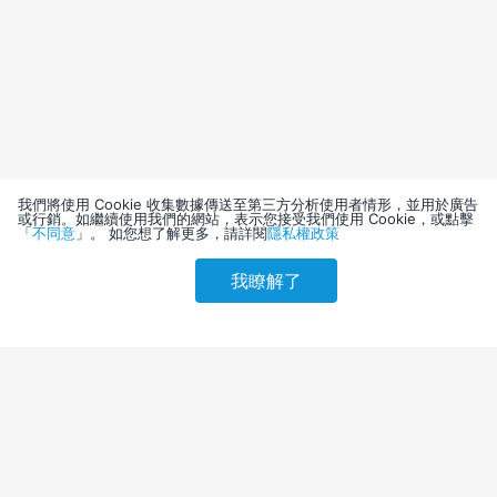
我們將使用 Cookie 收集數據傳送至第三方分析使用者情形，並用於廣告
或行銷。如繼續使用我們的網站，表示您接受我們使用 Cookie，或點擊
「
不同意
」。 如您想了解更多，請詳閱
隱私權政策
我瞭解了
請選擇其他入住日