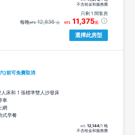
不含稅金和服務費
只剩 1 間客房
11,375
12,836
每晚
元
元
選擇此房型
期六)前可免費取消
雙人床和 1 張標準雙人沙發床
停車
上網
助式早餐
12,144
/1 晚
不含稅金和服務費