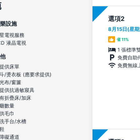
施
選項
樂設施
8月15日(星
星電視服務
省 11%
CD 液晶電視
1 張標準
他
免費自助
免費無線
提供床單
斗/燙衣板 (應要求提供)
光布/窗簾
提供抗過敏寢具
有折疊床/加床
廳數量
供毛巾
洗手台/水槽
鞋
障礙通道