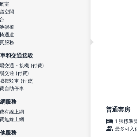
氣室
議空間
台
池躺椅
椅通道
賓服務
車和交通接駁
場交通 - 接機 (付費)
場交通 (付費)
域接駁車 (付費)
費自助停車
網服務
普通套房
費有線上網
費無線上網
1 張標準
最多可入住
他服務