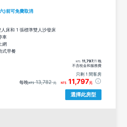
期六)前可免費取消
雙人床和 1 張標準雙人沙發床
停車
上網
助式早餐
11,797
/1 晚
不含稅金和服務費
只剩 1 間客房
11,797
13,782
每晚
元
元
選擇此房型