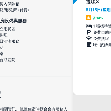
選項
房內保險箱
8月15日(星
籃/嬰兒床 (付費)
省 14%
房設備與服務
1 張標準
立用餐區
免費自助
你吧
免費無線
日清潔服務
吃到飽自
話
桌
台或庭院
定
相關資訊。抵達住宿時櫃台會有服務人