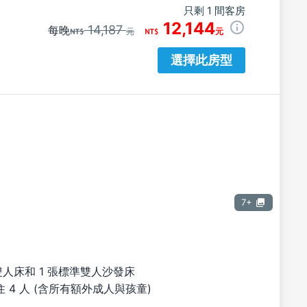
只剩 1 間客房
12,144
14,187
每晚
元
元
選擇此房型
7+
雙人床和 1 張標準雙人沙發床
 4 人 (含所有額外成人與孩童)