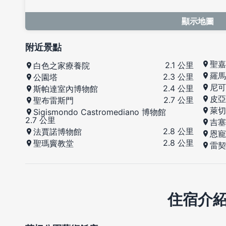
顯示地圖
附近景點
聖嘉
2.1 公里
白色之家療養院
羅馬
2.3 公里
公園塔
尼可
2.4 公里
斯帕達室內博物館
皮亞
2.7 公里
聖布雷斯門
萊切
Sigismondo Castromediano 博物館
2.7 公里
吉塞
2.8 公里
法賈諾博物館
恩寵
2.8 公里
聖瑪竇教堂
雷契
住宿介