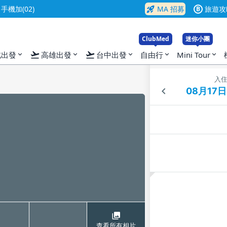
rocket_launch
機加(02)
MA 招募
旅遊攻
B
ClubMed
迷你小團
flight_takeoff
flight_takeoff
北出發
高雄出發
台中出發
自由行
Mini Tour
expand_more
expand_more
expand_more
expand_more
expand_more
入
查看所有相片