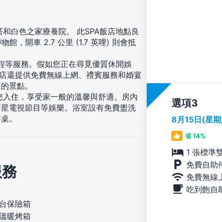
塔和白色之家療養院。 此SPA飯店地點良
館，開車 2.7 公里 (1.7 英哩) 則會抵
療程等服務。假如您正在尋覓優質休閒娛
飯店還提供免費無線上網、禮賓服務和婚宴
近的景點。
等您入住，享受家一般的溫馨與舒適。房內
選項
衛星電視節目等娛樂。浴室設有免費盥洗
書桌。
8月15日(星
省 14%
1 張標準
免費自助
服務
免費無線
吃到飽自
台保險箱
溫暖烤箱