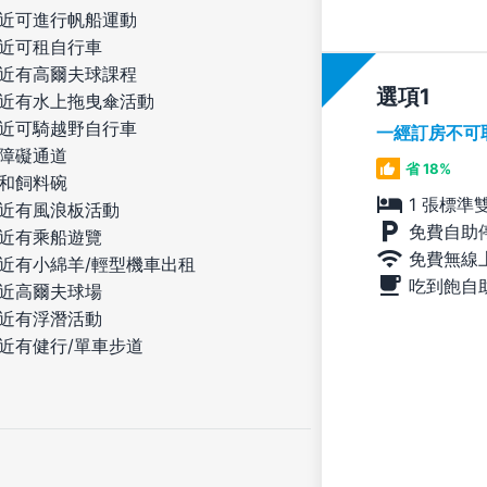
近可進行帆船運動
近可租自行車
近有高爾夫球課程
選項
近有水上拖曳傘活動
近可騎越野自行車
一經訂房不可
障礙通道
省 18%
和飼料碗
1 張標準
近有風浪板活動
免費自助
近有乘船遊覽
免費無線
近有小綿羊/輕型機車出租
吃到飽自
近高爾夫球場
近有浮潛活動
近有健行/單車步道