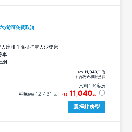
期六)前可免費取消
雙人床和 1 張標準雙人沙發床
停車
上網
11,040
/1 晚
不含稅金和服務費
只剩 1 間客房
11,040
12,431
每晚
元
元
選擇此房型