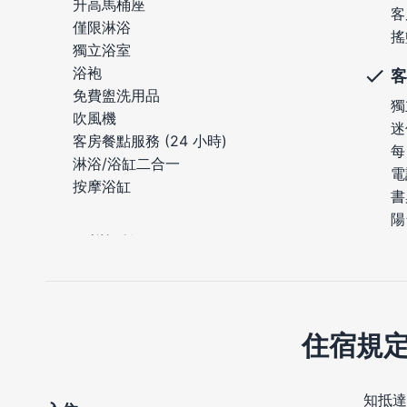
升高馬桶座
客
僅限淋浴
搖
獨立浴室
浴袍
客
免費盥洗用品
獨
吹風機
迷
客房餐點服務 (24 小時)
每
淋浴/浴缸二合一
電
按摩浴缸
書
陽
住宿規
知抵達