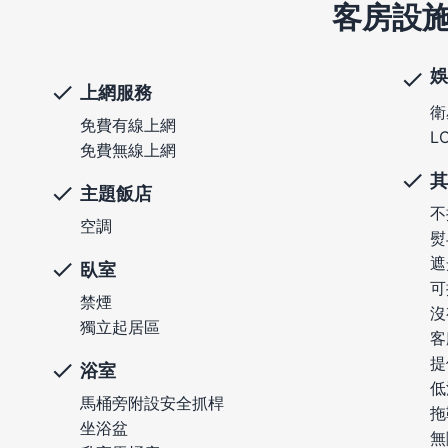
客房設
娛
上網服務
衛
免費有線上網
L
免費無線上網
其
主題飯店
不
空調
熨
遮
臥室
可
禁煙
沒
獨立起居區
客
提
浴室
低
馬桶旁附設安全抓桿
拖
坐浴盆
無