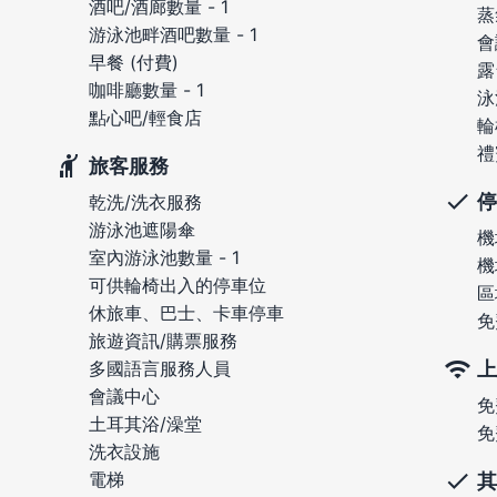
酒吧/酒廊數量 - 1
蒸
游泳池畔酒吧數量 - 1
會
早餐 (付費)
露
咖啡廳數量 - 1
泳
點心吧/輕食店
輪
禮
旅客服務
停
乾洗/洗衣服務
游泳池遮陽傘
機
室內游泳池數量 - 1
機
可供輪椅出入的停車位
區
休旅車、巴士、卡車停車
免
旅遊資訊/購票服務
上
多國語言服務人員
會議中心
免
土耳其浴/澡堂
免
洗衣設施
電梯
其