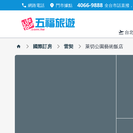
4066-9888
call
location_on
網路電話
門市據點
全台市話直撥，手
flight_takeoff
台
國際訂房
雷契
萊切公園藝術飯店