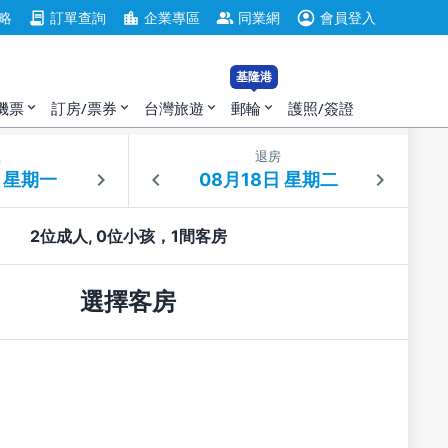
account_circle
contract
location_city
group
略
訂單查詢
企業專區
同業網
會員登入
基隆港
機票
訂房/票券
台灣旅遊
郵輪
護照/簽證
expand_more
expand_more
expand_more
expand_more
住
退房
2位成人, 0位小孩，1間客房
選擇客房