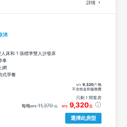
詳情
取消
雙人床和 1 張標準雙人沙發床
停車
上網
助式早餐
9,320
/1 晚
不含稅金和服務費
只剩 1 間客房
9,320
11,370
每晚
元
元
選擇此房型