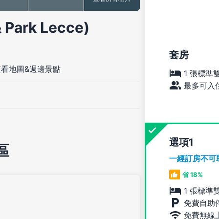
ark Lecce)
套房
查看地圖&週邊景點
1 張標準
最多可入住
選項
區
一經訂房不可
省 18%
1 張標準
免費自助
免費無線