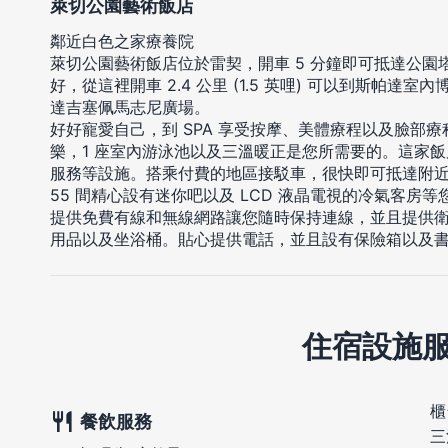
萊切公園藝術飯店
鄰近白色之家療養院
萊切公園藝術飯店位於雷契，開車 5 分鐘即可抵達公園
好，從這裡開車 2.4 公里 (1.5 英哩) 可以到斯帕達室內博物
達吉塞佩馬志尼廣場。
好好寵愛自己，到 SPA 享受按摩、美體療程以及臉部
樂，1 座室內游泳池以及三溫暖正是您所需要的。這家
服務等設施。搭乘付費的地區接駁車，很快即可抵達附
55 間精心設有迷你吧以及 LCD 液晶電視的冷氣客房
提供免費有線和無線網路讓您隨時保持連線，並且提供
用品以及坐浴桶。貼心提供電話，並且設有保險箱以及
住宿設施
櫃
餐飲服務
三