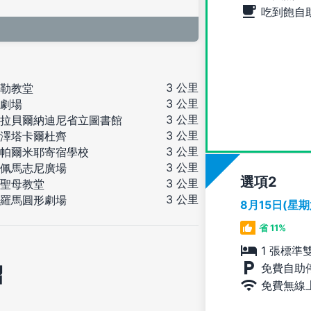
吃到飽自
3 公里
勒教堂
3 公里
劇場
3 公里
拉貝爾納迪尼省立圖書館
3 公里
澤塔卡爾杜齊
3 公里
帕爾米耶寄宿學校
3 公里
佩馬志尼廣場
選項
3 公里
聖母教堂
3 公里
羅馬圓形劇場
8月15日(星
省 11%
1 張標準
免費自助
紹
免費無線