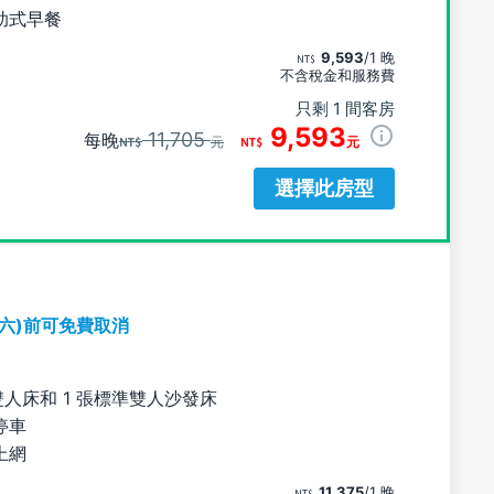
助式早餐
9,593
/1 晚
不含稅金和服務費
只剩 1 間客房
9,593
11,705
每晚
元
元
選擇此房型
期六)前可免費取消
雙人床和 1 張標準雙人沙發床
停車
上網
11,375
/1 晚