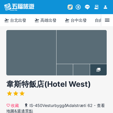
contract
person
rocket_launch
B
menu
flight_takeoff
flight_takeoff
flight_takeoff
台北出發
高雄出發
台中出發
自由行
韋斯特飯店(Hotel West)
IS-450VesturbyggðAdalstræti 62
-
查看
收藏
地圖&週邊景點