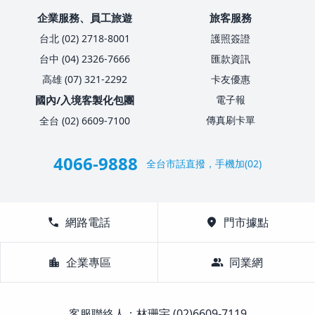
企業服務、員工旅遊
旅客服務
台北 (02) 2718-8001
護照簽證
台中 (04) 2326-7666
匯款資訊
高雄 (07) 321-2292
卡友優惠
國內/入境客製化包團
電子報
傳真刷卡單
全台 (02) 6609-7100
4066-9888
全台市話直撥，手機加(02)
call
網路電話
location_on
門市據點
location_city
企業專區
group
同業網
客服聯絡人：林珊宇 (02)6609-7119