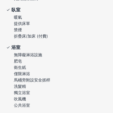
臥室
暖氣
提供床單
禁煙
折疊床/加床 (付費)
浴室
無障礙淋浴設施
肥皂
衛生紙
僅限淋浴
馬桶旁附設安全抓桿
洗髮精
獨立浴室
吹風機
公共浴室