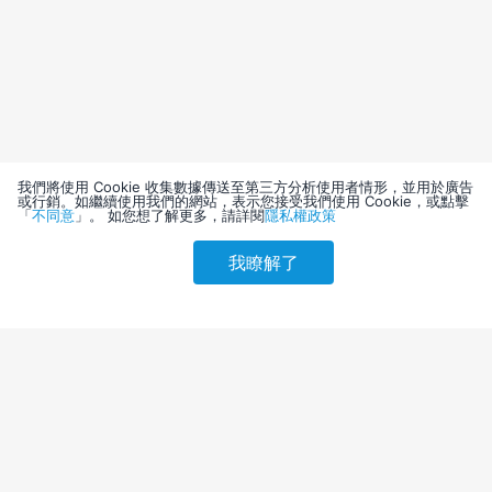
我們將使用 Cookie 收集數據傳送至第三方分析使用者情形，並用於廣告
或行銷。如繼續使用我們的網站，表示您接受我們使用 Cookie，或點擊
「
不同意
」。 如您想了解更多，請詳閱
隱私權政策
我瞭解了
請選擇其他入住日