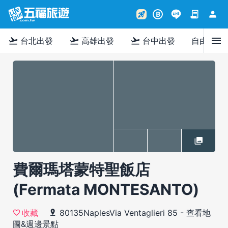
contract
person
rocket_launch
B
menu
flight_takeoff
flight_takeoff
flight_takeoff
台北出發
高雄出發
台中出發
自由行
費爾瑪塔蒙特聖飯店
(Fermata MONTESANTO)
80135NaplesVia Ventaglieri 85
-
查看地
收藏
圖&週邊景點