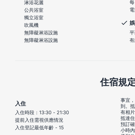
每
淋浴花灑
電
公共浴室
獨立浴室
娛
吹風機
無障礙淋浴設施
平
無障礙淋浴設施
有
住宿規
事宜，
入住
到。抵
有相片
入住時段：13:30 - 21:30
抵達住
提前入住需視供應情況
預訂確
入住登記最低年齡 - 15
小時內