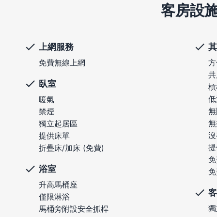
客房設
上網服務
其
免費無線上網
方
共
臥室
槓
低
暖氣
無
禁煙
無
獨立起居區
沒
提供床單
提
折疊床/加床 (免費)
免
浴室
免
升高馬桶座
客
僅限淋浴
獨
馬桶旁附設安全抓桿