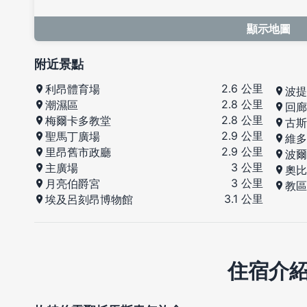
顯示地圖
附近景點
2.6 公里
利昂體育場
波提
2.8 公里
潮濕區
回廊
2.8 公里
梅爾卡多教堂
古斯
2.9 公里
聖馬丁廣場
維多
2.9 公里
里昂舊市政廳
波爾
3 公里
主廣場
奧比
3 公里
月亮伯爵宮
教區
3.1 公里
埃及呂刻昂博物館
住宿介