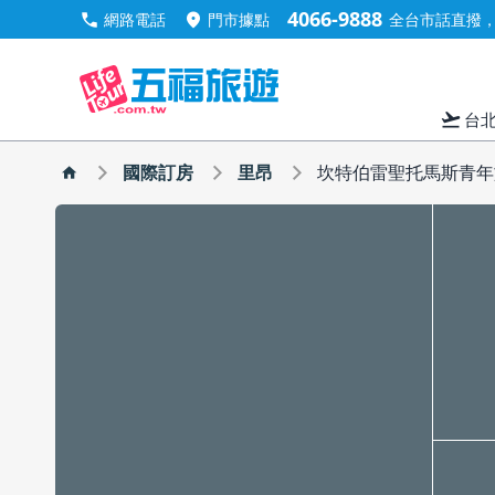
4066-9888
call
location_on
網路電話
門市據點
全台市話直撥，手
flight_takeoff
台
國際訂房
里昂
坎特伯雷聖托馬斯青年