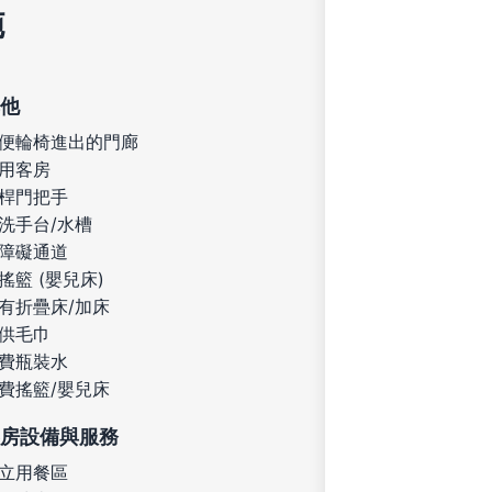
施
他
便輪椅進出的門廊
用客房
桿門把手
洗手台/水槽
障礙通道
搖籃 (嬰兒床)
有折疊床/加床
供毛巾
費瓶裝水
費搖籃/嬰兒床
房設備與服務
立用餐區