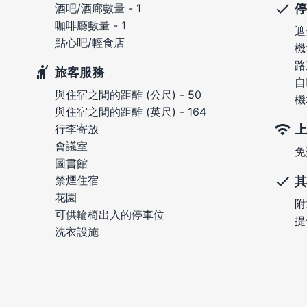
停
酒吧/酒廊數量 - 1
咖啡廳數量 - 1
遮
點心吧/輕食店
機
路
旅客服務
自
與住宿之間的距離 (公尺) - 50
機
與住宿之間的距離 (英尺) - 164
上
行李寄放
會議室
免
圖書館
禁煙住宿
其
花園
附
可供輪椅出入的停車位
提
洗衣設施