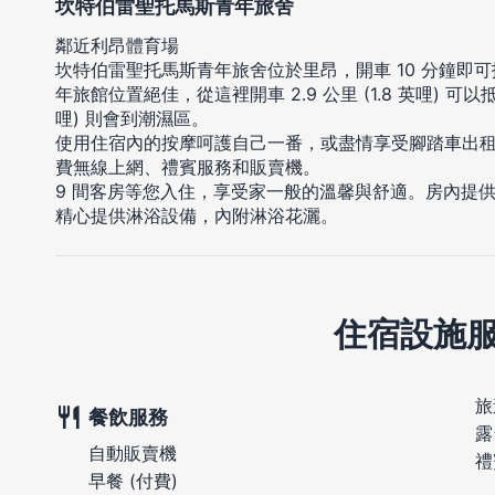
坎特伯雷聖托馬斯青年旅舍
鄰近利昂體育場
坎特伯雷聖托馬斯青年旅舍位於里昂，開車 10 分鐘即
年旅館位置絕佳，從這裡開車 2.9 公里 (1.8 英哩) 可以抵
哩) 則會到潮濕區。
使用住宿內的按摩呵護自己一番，或盡情享受腳踏車出
費無線上網、禮賓服務和販賣機。
9 間客房等您入住，享受家一般的溫馨與舒適。房內提
精心提供淋浴設備，內附淋浴花灑。
住宿設施
旅
餐飲服務
露
自動販賣機
禮
早餐 (付費)