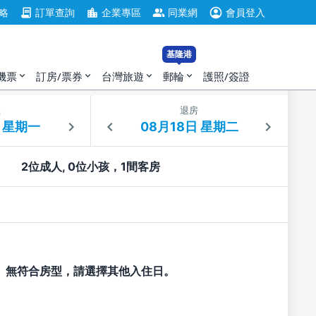
account_circle
contract
location_city
group
略
訂單查詢
企業專區
同業網
會員登入
基隆港
機票
訂房/票券
台灣旅遊
郵輪
護照/簽證
expand_more
expand_more
expand_more
expand_more
住
退房
2位成人, 0位小孩，1間客房
無符合房型，請選擇其他入住日。