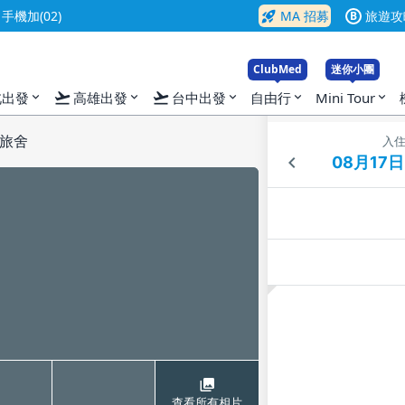
rocket_launch
機加(02)
MA 招募
旅遊攻
B
ClubMed
迷你小團
flight_takeoff
flight_takeoff
北出發
高雄出發
台中出發
自由行
Mini Tour
expand_more
expand_more
expand_more
expand_more
expand_more
旅舍
入
查看所有相片