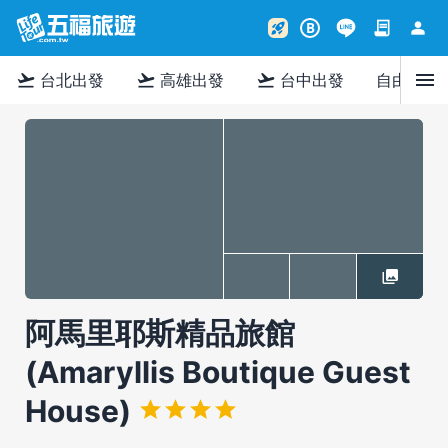
contract
person
rocket_launch
B
menu
flight_takeoff
flight_takeoff
flight_takeoff
台北出發
高雄出發
台中出發
自由行
阿馬里耶斯精品旅館
(Amaryllis Boutique Guest
House)