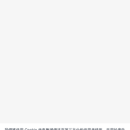
我們將使用 Cookie 收集數據傳送至第三方分析使用者情形，並用於廣告