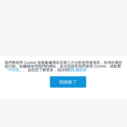
我們將使用 Cookie 收集數據傳送至第三方分析使用者情形，並用於廣告
或行銷。如繼續使用我們的網站，表示您接受我們使用 Cookie，或點擊
「
不同意
」。 如您想了解更多，請詳閱
隱私權政策
我瞭解了
請選擇其他入住日