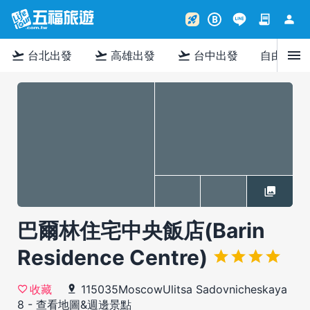
contract
person
rocket_launch
B
menu
flight_takeoff
flight_takeoff
flight_takeoff
台北出發
高雄出發
台中出發
自由行
巴爾林住宅中央飯店(Barin
Residence Centre)
115035MoscowUlitsa Sadovnicheskaya
收藏
8
-
查看地圖&週邊景點