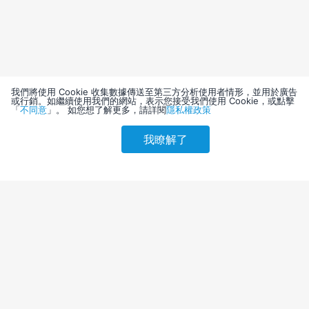
我們將使用 Cookie 收集數據傳送至第三方分析使用者情形，並用於廣告
或行銷。如繼續使用我們的網站，表示您接受我們使用 Cookie，或點擊
「
不同意
」。 如您想了解更多，請詳閱
隱私權政策
我瞭解了
請選擇其他入住日