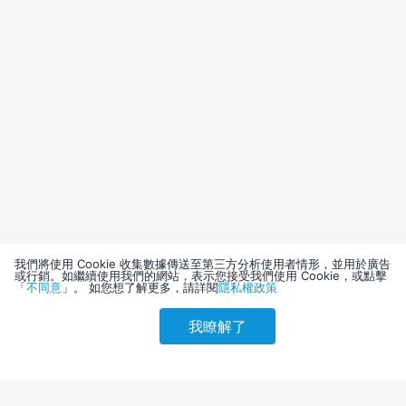
我們將使用 Cookie 收集數據傳送至第三方分析使用者情形，並用於廣告
或行銷。如繼續使用我們的網站，表示您接受我們使用 Cookie，或點擊
「
不同意
」。 如您想了解更多，請詳閱
隱私權政策
我瞭解了
請選擇其他入住日