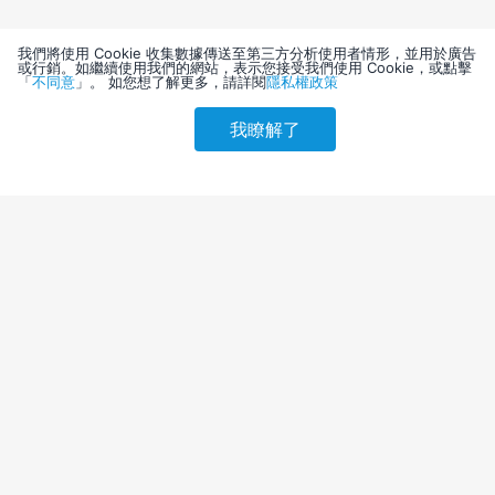
我們將使用 Cookie 收集數據傳送至第三方分析使用者情形，並用於廣告
或行銷。如繼續使用我們的網站，表示您接受我們使用 Cookie，或點擊
「
不同意
」。 如您想了解更多，請詳閱
隱私權政策
我瞭解了
請選擇其他入住日