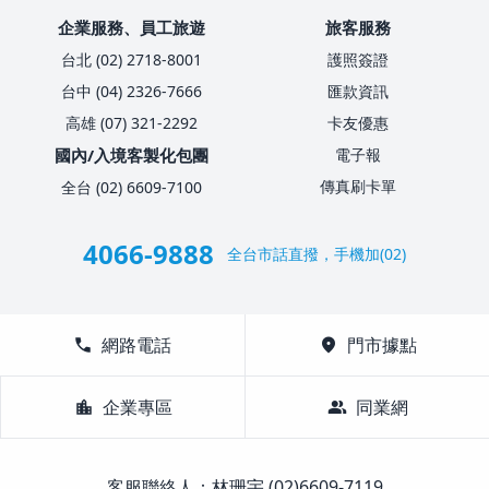
企業服務、員工旅遊
旅客服務
台北 (02) 2718-8001
護照簽證
台中 (04) 2326-7666
匯款資訊
高雄 (07) 321-2292
卡友優惠
國內/入境客製化包團
電子報
傳真刷卡單
全台 (02) 6609-7100
4066-9888
全台市話直撥，手機加(02)
call
網路電話
location_on
門市據點
location_city
企業專區
group
同業網
客服聯絡人：林珊宇 (02)6609-7119