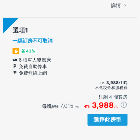
詳情
選項
一經訂房不可取消
省 43%
6 張單人雙層床
免費自助停車
免費無線上網
3,988
/1 晚
不含稅金和服務費
只剩 4 間客房
3,988
7,015
每晚
元
元
選擇此房型