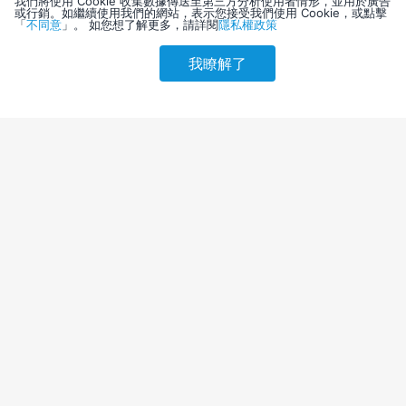
我們將使用 Cookie 收集數據傳送至第三方分析使用者情形，並用於廣告
或行銷。如繼續使用我們的網站，表示您接受我們使用 Cookie，或點擊
「
不同意
」。 如您想了解更多，請詳閱
隱私權政策
我瞭解了
請選擇其他入住日