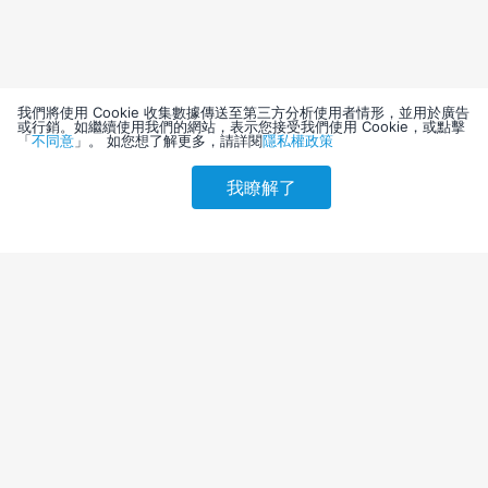
我們將使用 Cookie 收集數據傳送至第三方分析使用者情形，並用於廣告
或行銷。如繼續使用我們的網站，表示您接受我們使用 Cookie，或點擊
「
不同意
」。 如您想了解更多，請詳閱
隱私權政策
我瞭解了
請選擇其他入住日