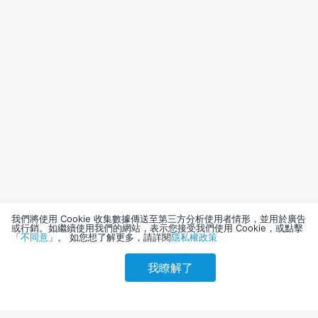
我們將使用 Cookie 收集數據傳送至第三方分析使用者情形，並用於廣告
或行銷。如繼續使用我們的網站，表示您接受我們使用 Cookie，或點擊
「
不同意
」。 如您想了解更多，請詳閱
隱私權政策
我瞭解了
請選擇其他入住日