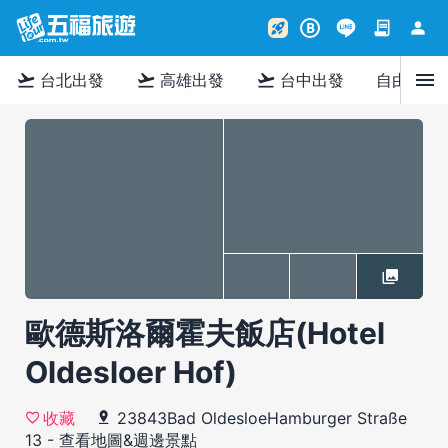
contract
person
rocket_launch
B
menu
flight_takeoff
flight_takeoff
flight_takeoff
台北出發
高雄出發
台中出發
自由行
歐德斯洛爾霍夫飯店(Hotel
Oldesloer Hof)
23843Bad OldesloeHamburger Straße
收藏
13
-
查看地圖&週邊景點