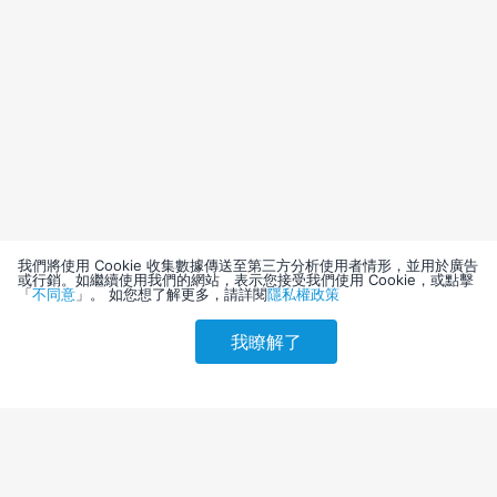
我們將使用 Cookie 收集數據傳送至第三方分析使用者情形，並用於廣告
或行銷。如繼續使用我們的網站，表示您接受我們使用 Cookie，或點擊
「
不同意
」。 如您想了解更多，請詳閱
隱私權政策
我瞭解了
請選擇其他入住日