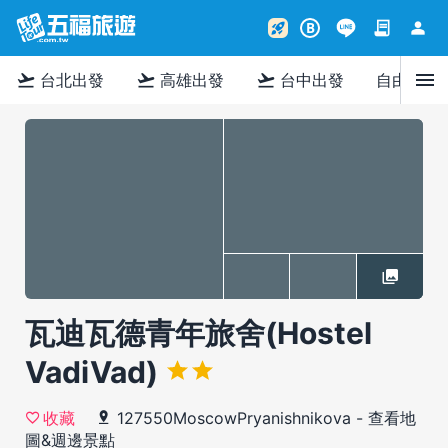
contract
person
rocket_launch
B
menu
flight_takeoff
flight_takeoff
flight_takeoff
台北出發
高雄出發
台中出發
自由行
瓦迪瓦德青年旅舍(Hostel
VadiVad)
127550MoscowPryanishnikova
-
查看地
收藏
圖&週邊景點