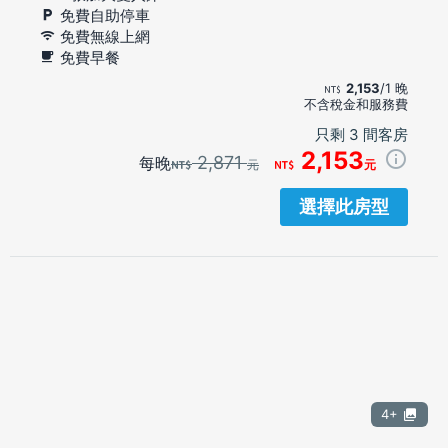
免費自助停車
免費無線上網
免費早餐
2,153
/1 晚
不含稅金和服務費
只剩 3 間客房
2,153
2,871
每晚
元
元
選擇此房型
4+