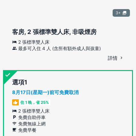
3+
客房, 2 張標準雙人床, 非吸煙房
2 張標準雙人床
最多可入住 4 人 (含所有額外成人與孩童)
詳情
選項
8月17日(星期一)前可免費取消
住 1 晚，省 25%
2 張標準雙人床
免費自助停車
免費無線上網
免費早餐