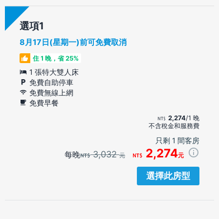
選項
8月17日(星期一)前可免費取消
住 1 晚，省 25%
1 張特大雙人床
免費自助停車
免費無線上網
免費早餐
2,274
/1 晚
不含稅金和服務費
只剩 1 間客房
2,274
3,032
每晚
元
元
選擇此房型