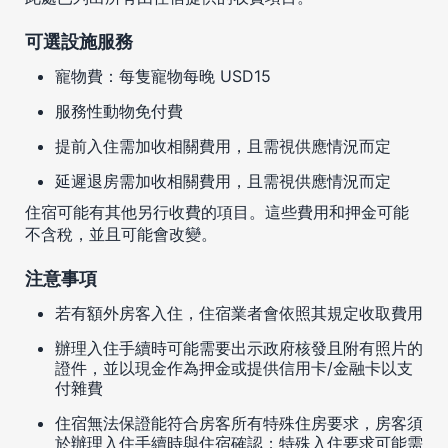
可選設施服務
寵物費：每隻寵物每晚 USD15
服務性動物免付費
提前入住需加收相關費用，且需視供應情況而定
延遲退房需加收相關費用，且需視供應情況而定
住宿可能有其他另行收費的項目。這些費用和押金可能
不含稅，並且可能會改變。
注意事項
若有額外房客入住，住宿業者會依照其規定收取費用
辦理入住手續時可能需要出示政府核發且附有照片的
證件，並以現金作為押金或提供信用卡/金融卡以支
付雜費
住宿無法保證能符合房客所有特殊住房要求，房客須
於辦理入住手續時與住宿確認；特殊入住要求可能需