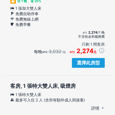
住 1 晚，省 25%
1 張加大雙人床
免費自助停車
免費無線上網
免費早餐
2,274
/1 晚
不含稅金和服務費
只剩 1 間客房
2,274
3,032
每晚
元
元
選擇此房型
客房, 1 張特大雙人床, 吸煙房
1 張特大雙人床
最多可入住 2 人 (含所有額外成人與孩童)
詳情