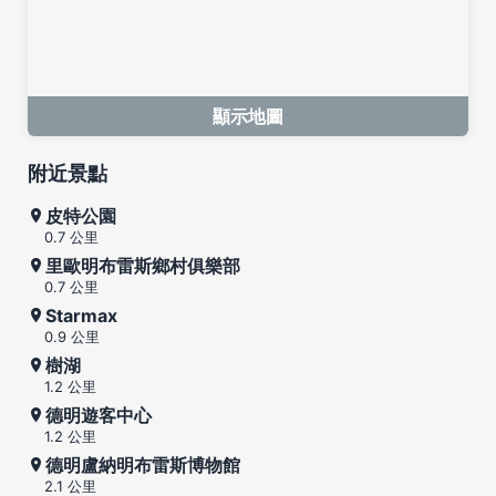
顯示地圖
附近景點
皮特公園
0.7 公里
里歐明布雷斯鄉村俱樂部
0.7 公里
Starmax
0.9 公里
樹湖
1.2 公里
德明遊客中心
1.2 公里
德明盧納明布雷斯博物館
2.1 公里