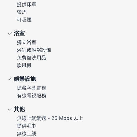
提供床單
禁煙
可吸煙
浴室
獨立浴室
浴缸或淋浴設備
免費盥洗用品
吹風機
娛樂設施
隱藏字幕電視
有線電視服務
其他
無線上網網速 - 25 Mbps 以上
提供毛巾
無線上網