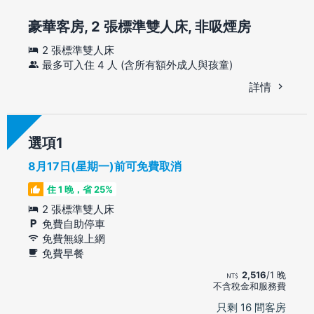
豪華客房, 2 張標準雙人床, 非吸煙房
2 張標準雙人床
最多可入住 4 人 (含所有額外成人與孩童)
詳情
選項
8月17日(星期一)前可免費取消
住 1 晚，省 25%
2 張標準雙人床
免費自助停車
免費無線上網
免費早餐
2,516
/1 晚
不含稅金和服務費
只剩 16 間客房