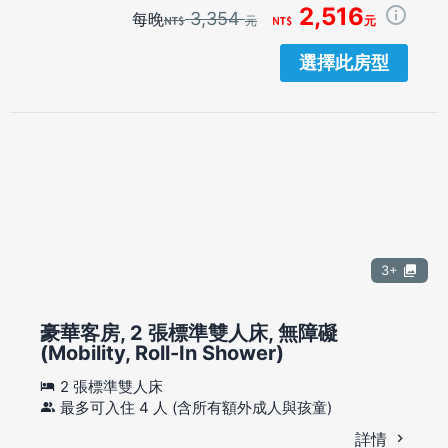
2,516
3,354
每晚
元
元
選擇此房型
3+
豪華客房, 2 張標準雙人床, 無障礙
(Mobility, Roll-In Shower)
2 張標準雙人床
最多可入住 4 人 (含所有額外成人與孩童)
詳情