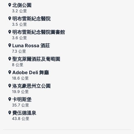
北側公園
3.2 公里
明布雷斯紀念醫院
3.5 公里
明布雷斯紀念醫院圖書館
3.6 公里
Luna Rossa 酒莊
7.3 公里
聖克萊爾酒莊及葡萄園
8 公里
Adobe Deli 舞廳
18.6 公里
洛克豪恩州立公園
19.9 公里
卡明斯堡
35.7 公里
費伍德溫泉
43.8 公里