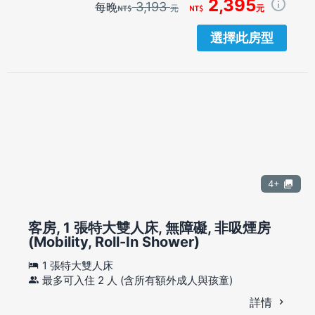
2,395
3,193
每晚
元
元
選擇此房型
4+
客房, 1 張特大雙人床, 無障礙, 非吸煙房
(Mobility, Roll-In Shower)
1 張特大雙人床
最多可入住 2 人 (含所有額外成人與孩童)
詳情