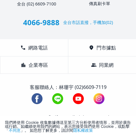
傳真刷卡單
全台 (02) 6609-7100
4066-9888
全台市話直撥，手機加(02)
call
網路電話
location_on
門市據點
location_city
企業專區
group
同業網
客服聯絡人：林珊宇 (02)6609-7119
1988-2026 © Lifetour All Rights Reserved.
我們將使用 Cookie 收集數據傳送至第三方分析使用者情形，並用於廣告
或行銷。如繼續使用我們的網站，表示您接受我們使用 Cookie，或點擊
「
不同意
」。 如您想了解更多，請詳閱
隱私權政策