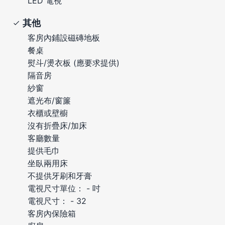
LED 電視
其他
客房內鋪設磁磚地板
餐桌
熨斗/燙衣板 (應要求提供)
隔音房
紗窗
遮光布/窗簾
衣櫃或壁櫥
沒有折疊床/加床
客廳數量
提供毛巾
坐臥兩用床
不提供牙刷和牙膏
電視尺寸單位： - 吋
電視尺寸： - 32
客房內保險箱