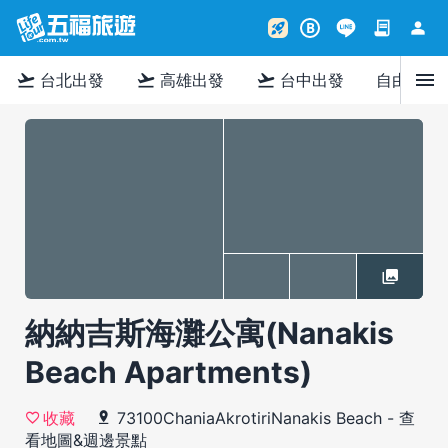
contract
person
rocket_launch
B
menu
flight_takeoff
flight_takeoff
flight_takeoff
台北出發
高雄出發
台中出發
自由行
納納吉斯海灘公寓(Nanakis
Beach Apartments)
73100ChaniaAkrotiriNanakis Beach
-
查
收藏
看地圖&週邊景點